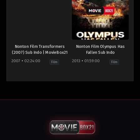
Nonton Film Transformers
Nonton Film Olympus Has
(2007) Sub Indo | MovieBox21
Fallen Sub Indo
2007
02:24:00
2013
01:59:00
Film
Film
Action
,
Action
Action
,
One
Epic
,
Adventure
,
Adventure
Person
Epic
,
Alien
Army
Invasion
,
Epic
,
Sci-
Action
,
Thriller
Fi
,
Sci-
Germany
,
Fi
India
,
Epic
Netherlands
,
Canada
,
United
Germany
,
Kingdom
,
Turkey
,
United
United
States
Kingdom
,
2013
United
Antoine
States
Fuqua