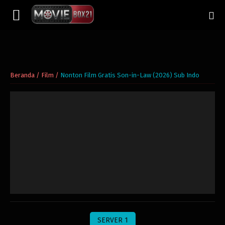
Beranda
/
Film
/
Nonton Film Gratis Son-in-Law (2026) Sub Indo
SERVER 1