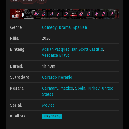
Genre:
Comedy
,
Drama
,
Spanish
Rilis:
2026
Bintang:
Adrian Vazquez
,
Ian Scott Castillo
,
Verónica Bravo
Durasi:
1h 43m
Sutradara:
Gerardo Naranjo
Negara:
Germany
,
Mexico
,
Spain
,
Turkey
,
United
States
Serial:
Movies
Kualitas:
HD / 1080p