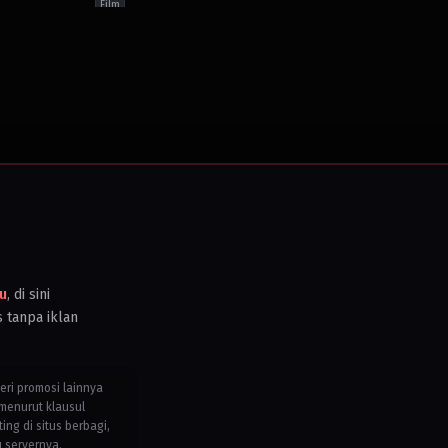
Film
n
,
Conspiracy
Action
,
Conspiracy
er
,
Drama
,
Thriller
Thriller
,
One
da
,
Person
erlands
,
Army
d
Action
,
Thriller
dom
,
Canada
,
d
Germany
,
s
Netherlands
,
United
Kingdom
,
enzie
United
States
2019
Ric
Roman
Waugh
u
, di sini
s tanpa iklan
teri promosi lainnya
menurut klausul
g di situs berbagi,
u servernya.