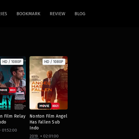
IES
BOOKMARK
REVIEW
BLOG
HD / 1080P
HD / 1080P
n Film Relay
Nonton Film Angel
ndo
Has Fallen Sub
Indo
01:52:00
2019
02:01:00