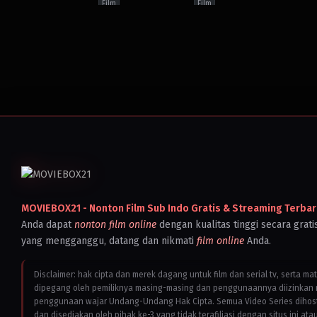
Film
Film
Action
,
Conspiracy
Action
,
Conspiracy
Actio
Thriller
,
Drama
,
Globetrotting
Thriller
,
Dark
Thrill
Adventure
,
Thriller
Comedy
,
Dystopian
Cana
France
,
Sci-
Neth
Germany
,
Fi
,
One
Unite
Netherlands
,
Person
King
United
Army
Unite
Kingdom
,
Action
,
Political
State
United
Thriller
,
Sci-
2024
States
Fi
,
Survival
,
Thriller
David
2025
Australia
,
Mack
Joe
Canada
,
Carnahan
Germany
,
United
Kingdom
,
United
States
2025
Edgar
MOVIEBOX21 - Nonton Film Sub Indo Gratis & Streaming Terbar
Wright
Anda dapat
nonton film online
dengan kualitas tinggi secara grati
yang mengganggu, datang dan nikmati
film online
Anda.
Disclaimer: hak cipta dan merek dagang untuk film dan serial tv, serta ma
dipegang oleh pemiliknya masing-masing dan penggunaannya diizinkan 
penggunaan wajar Undang-Undang Hak Cipta. Semua Video Series dihostin
dan disediakan oleh pihak ke-3 yang tidak terafiliasi dengan situs ini ata