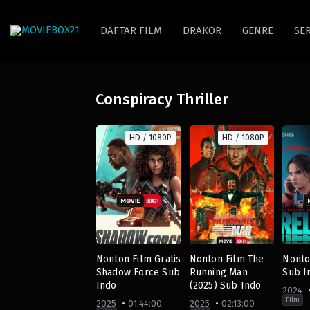
DAFTAR FILM
DRAKOR
GENRE
SER
Conspiracy Thriller
HD / 1080P
HD / 1080P
Nonton Film Gratis
Nonton Film The
Nonto
Shadow Force Sub
Running Man
Sub I
Indo
(2025) Sub Indo
2024
Film
2025
01:44:00
2025
02:13:00