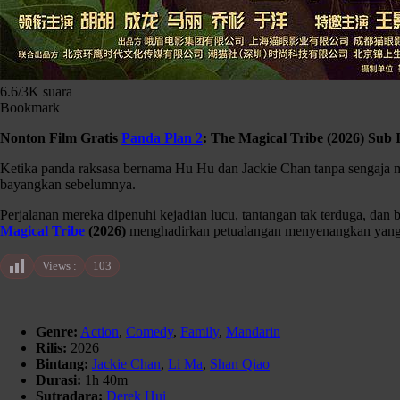
6.6
/
3K
suara
Bookmark
Nonton Film Gratis
Panda Plan 2
: The Magical Tribe (2026) Sub 
Ketika panda raksasa bernama Hu Hu dan Jackie Chan tanpa sengaja me
bayangkan sebelumnya.
Perjalanan mereka dipenuhi kejadian lucu, tantangan tak terduga, dan
Magical Tribe
(2026)
menghadirkan petualangan menyenangkan yang 
Views :
103
Genre:
Action
,
Comedy
,
Family
,
Mandarin
Rilis:
2026
Bintang:
Jackie Chan
,
Li Ma
,
Shan Qiao
Durasi:
1h 40m
Sutradara:
Derek Hui