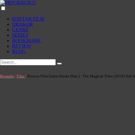
DAFTAR FILM
DRAKOR
GENRE
SERIES
BOOKMARK
REVIEW
BLOG
Beranda
/
Film
/
Nonton Film Gratis Panda Plan 2: The Magical Tribe (2026) Sub 