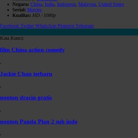
Negara:
China
,
India
,
Indonesia
,
Malaysia
,
United States
Serial:
Movies
Kualitas:
HD / 1080p
Facebook
Twitter
WhatsApp
Pinterest
Telegram
Kata Kunci:
film China action comedy
,
Jackie Chan terbaru
,
nonton dracin gratis
,
nonton Panda Plan 2 sub indo
,