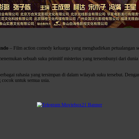
Indo
– Film action comedy keluarga yang menghadirkan petualangan s
nemukan sebuah suku primitif misterius yang tersembunyi dari dunia l
 berbagai rahasia yang tersimpan di dalam wilayah suku tersebut. Deng
cocok untuk semua usia.