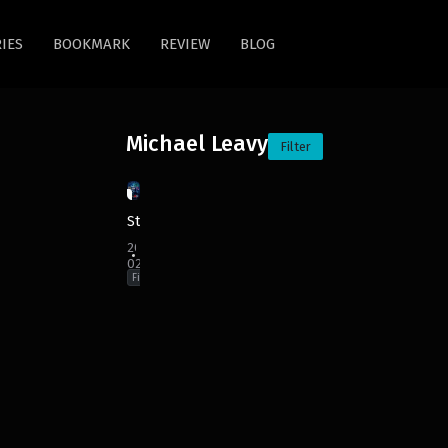
IES
BOOKMARK
REVIEW
BLOG
Michael Leavy
Filter
HD /
1080P
Stream
2024
02:34:00
Film
Horror
,
Slasher
,
Survival
,
Thriller
Australia
,
Germany
,
Hungary
,
United
Kingdom
,
United
States
Michael
Leavy