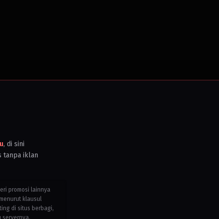
u
, di sini
s tanpa iklan
teri promosi lainnya
menurut klausul
g di situs berbagi,
u servernya.