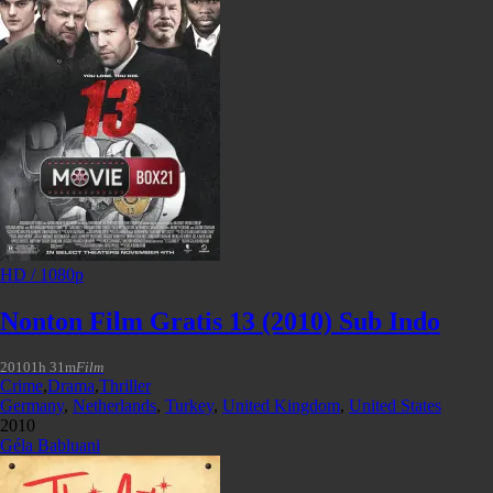
HD / 1080p
Nonton Film Gratis 13 (2010) Sub Indo
2010
1h 31m
Film
Crime
,
Drama
,
Thriller
Germany
,
Netherlands
,
Turkey
,
United Kingdom
,
United States
2010
Géla Babluani