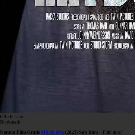
6.9
/
7K
suara
Bookmark
Nonton Film Gratis
Må du leva
(2025) Sub Indo
– Film horor