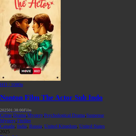
HD / 1080p
Nonton Film The Actor Sub Indo
2025
01:38:00
Film
Crime
,
Drama
,
Mystery
,
Psychological Drama
,
Suspense
Mystery
,
Thriller
Canada
,
India
,
Russia
,
United Kingdom
,
United States
2025