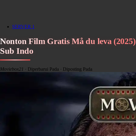
SERVER 1
Nonton Film Gratis Må du leva (2025)
Sub Indo
Moviebox21
· Diperbarui Pada
· Diposting Pada