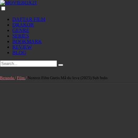
DAFTAR FILM
DRAKOR
GENRE
SERIES
BOOKMARK
REVIEW
BLOG
Beranda
/
Film
/
Nonton Film Gratis Må du leva (2025) Sub Indo