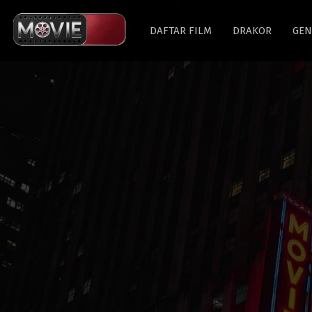
DAFTAR FILM
DRAKOR
GEN