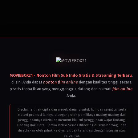
Action
,
Action
Action
,
Adventure
,
Drama
,
History
,
One
Epic
,
Adventure
,
Adventure
Person
Epic
,
Epic
,
Fantasy
Army
Epic
,
Globetrotting
Action
,
Swashbuckler
Adventure
,
Martial
2026
Arts
,
Quest
,
Sea
Frank
Adventure
,
Swashbuckler
E.
Germany
,
Flowers
India
,
Saudi
Arabia
,
United
Kingdom
,
United
States
MOVIEBOX21 - Nonton Film Sub Indo Gratis & Streaming Terbaru
,
2023
di sini Anda dapat
nonton film online
dengan kualitas tinggi secara
Emily
Rudd
,
Iñaki
gratis tanpa iklan yang mengganggu, datang dan nikmati
film online
Godoy
,
Mackenyu
Anda.
Disclaimer: hak cipta dan merek dagang untuk film dan serial tv, serta
materi promosi lainnya dipegang oleh pemiliknya masing-masing dan
penggunaannya diizinkan menurut klausul penggunaan wajar Undang-
Undang Hak Cipta. Semua Video Series dihosting di situs berbagi, dan
disediakan oleh pihak ke-3 yang tidak terafiliasi dengan situs ini atau
servernya.