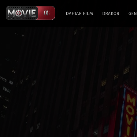
DAFTAR FILM
DRAKOR
GEN