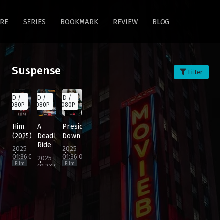
RE
SERIES
BOOKMARK
REVIEW
BLOG
Suspense
Filter
HD /
HD /
HD /
1080P
1080P
1080P
Him
A
President
(2025)
Deadly
Down
Ride
2025
2025
01:36:00
01:36:00
2025
Film
Film
01:23:00
Drama
,
Psychological
Mystery
Action
,
Suspense
,
,
Sports
Political
,
Thriller
,
Suspense
,
Suspense
,
Thriller
,
Thriller
Film
Canada
Canada
,
Australia
,
,
India
,
United
Indonesia
,
Indonesia
Kingdom
,
Netherlands
,
,
Malaysia
United
,
Singapore
,
Netherlands
States
,
United
Philippines
2025
,
Kingdom
,