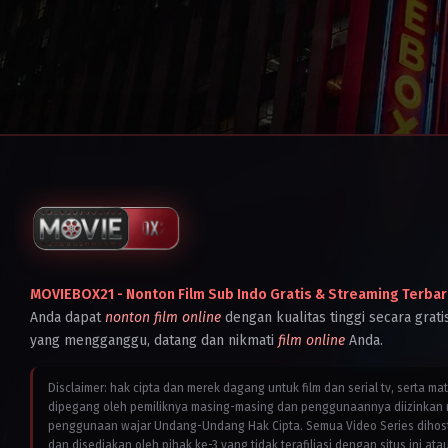
MOVIEBOX21 - Nonton Film Sub Indo Gratis & Streaming Terbar
Anda dapat
nonton film online
dengan kualitas tinggi secara grati
yang mengganggu, datang dan nikmati
film online
Anda.
Disclaimer: hak cipta dan merek dagang untuk film dan serial tv, serta ma
dipegang oleh pemiliknya masing-masing dan penggunaannya diizinkan 
penggunaan wajar Undang-Undang Hak Cipta. Semua Video Series dihostin
dan disediakan oleh pihak ke-3 yang tidak terafiliasi dengan situs ini ata