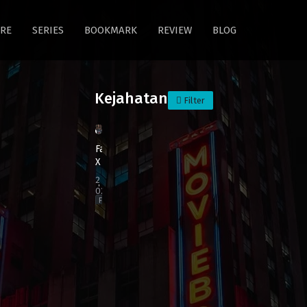
RE
SERIES
BOOKMARK
REVIEW
BLOG
Kejahatan
Filter
HD /
1080P
Fast
X
2023
02:21:00
Film
Aksi
,
Kejahatan
,
Moviebox
21
,
Moviebox21
,
Petualangan
,
Thriller
Brazil
,
Brunei
,
Cambodia
,
Canada
,
Germany
,
India
,
Indonesia
,
Italy
,