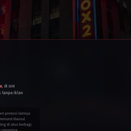
Laos
,
Malaysia
,
Philippines
,
Portugal
,
Singapore
,
Thailand
,
Turkey
,
United
Kingdom
,
United
States
,
Vietnam
2023
Louis
Leterrier
u
, di sini
s tanpa iklan
teri promosi lainnya
menurut klausul
g di situs berbagi,
u servernya.