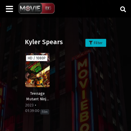
Kyler Spears
Filter
HD / 1080P
Teenage
Mutant Ninja
Turtles:
2023
Mutant
01:39:00
Film
Mayhem
Aksi
,
Animasi
,
Fantasi
,
Fiksi
Ilmiah
,
Komedi
,
Petualangan
Brazil
,