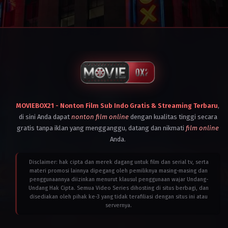
Canada
,
Germany
,
Indonesia
,
Malaysia
,
Philippines
,
Singapore
,
Thailand
,
United
Kingdom
,
United
States
,
Vietnam
2023
MOVIEBOX21 - Nonton Film Sub Indo Gratis & Streaming Terbaru
Jeff
,
Rowe
,
Kyler
di sini Anda dapat
nonton film online
dengan kualitas tinggi secara
Spears
gratis tanpa iklan yang mengganggu, datang dan nikmati
film online
Anda.
Disclaimer: hak cipta dan merek dagang untuk film dan serial tv, serta
materi promosi lainnya dipegang oleh pemiliknya masing-masing dan
penggunaannya diizinkan menurut klausul penggunaan wajar Undang-
Undang Hak Cipta. Semua Video Series dihosting di situs berbagi, dan
disediakan oleh pihak ke-3 yang tidak terafiliasi dengan situs ini atau
servernya.