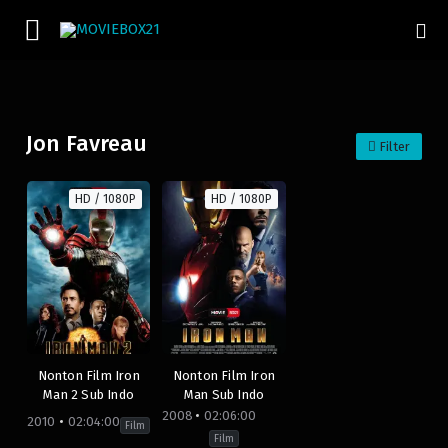
Jon Favreau
Filter
HD / 1080P
HD / 1080P
Nonton Film Iron
Nonton Film Iron
Man 2 Sub Indo
Man Sub Indo
2008
02:06:00
2010
02:04:00
Film
Film