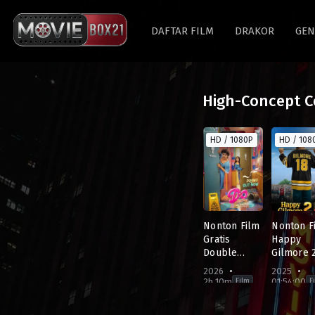
DAFTAR FILM
DRAKOR
GEN
High-Concept 
HD / 1080P
HD / 108
Nonton Film
Nonton F
Gratis
Happy
Double
Gilmore 
Occupancy
Sub Indo
2026
2025
(2026) Sub
2h 10m
01:54:00
Film
F
Bangladesh
,
Comedy
,
Indo
India
,
Concept
Indonesia
,
Comedy
,