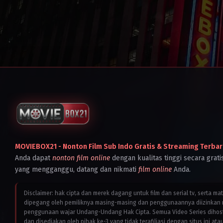
Pakistan
,
Comedy
,
Sri
Australi
Lanka
,
Canada
,
United
Sweden
,
Kingdom
,
United
United
Kingdom
States
United
2026
States
Aswin
2025
Kandasamy
Kyle
Newache
MOVIEBOX21 - Nonton Film Sub Indo Gratis & Streaming Terbar
Anda dapat
nonton film online
dengan kualitas tinggi secara grati
yang mengganggu, datang dan nikmati
film online
Anda.
Disclaimer: hak cipta dan merek dagang untuk film dan serial tv, serta ma
dipegang oleh pemiliknya masing-masing dan penggunaannya diizinkan 
penggunaan wajar Undang-Undang Hak Cipta. Semua Video Series dihostin
dan disediakan oleh pihak ke-3 yang tidak terafiliasi dengan situs ini ata