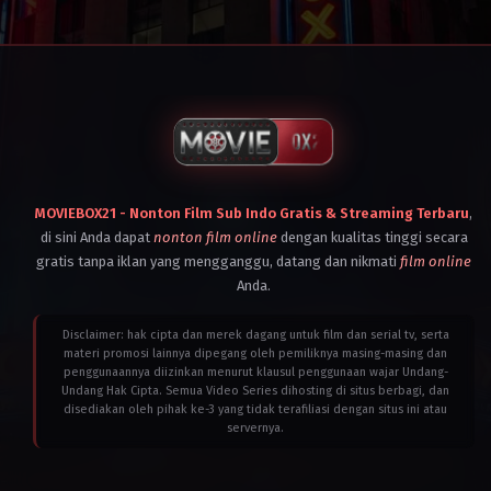
Comedy
,
Slapstick
,
Sport
Australia
,
Canada
,
Sweden
,
United
Kingdom
,
United
States
2025
Kyle
Newacheck
MOVIEBOX21 - Nonton Film Sub Indo Gratis & Streaming Terbaru
,
di sini Anda dapat
nonton film online
dengan kualitas tinggi secara
gratis tanpa iklan yang mengganggu, datang dan nikmati
film online
Anda.
Disclaimer: hak cipta dan merek dagang untuk film dan serial tv, serta
materi promosi lainnya dipegang oleh pemiliknya masing-masing dan
penggunaannya diizinkan menurut klausul penggunaan wajar Undang-
Undang Hak Cipta. Semua Video Series dihosting di situs berbagi, dan
disediakan oleh pihak ke-3 yang tidak terafiliasi dengan situs ini atau
servernya.