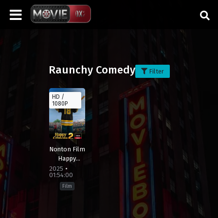
Raunchy Comedy
Filter
HD /
1080P
Nonton Film
Happy
Gilmore 2
2025
01:54:00
Sub Indo
Film
Comedy
,
Farce
,
High-
Concept
Comedy
,
Quest
,
Raunchy