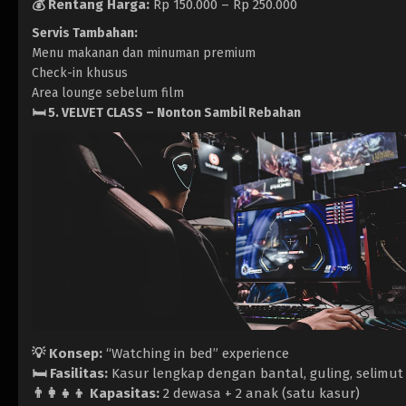
💰 Rentang Harga:
Rp 150.000 – Rp 250.000
Servis Tambahan:
Menu makanan dan minuman premium
Check-in khusus
Area lounge sebelum film
🛏️
5. VELVET CLASS – Nonton Sambil Rebahan
💡 Konsep:
“Watching in bed” experience
🛏️ Fasilitas:
Kasur lengkap dengan bantal, guling, selimut
👨‍👩‍👧‍👦 Kapasitas:
2 dewasa + 2 anak (satu kasur)