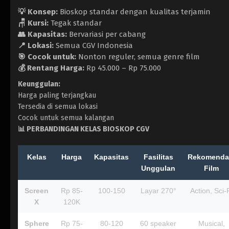
💡 Konsep:
Bioskop standar dengan kualitas terjamin
🪑 Kursi:
Tegak standar
👥 Kapasitas:
Bervariasi per cabang
📍 Lokasi:
Semua CGV Indonesia
🎯 Cocok untuk:
Nonton reguler, semua genre film
💰 Rentang Harga:
Rp 45.000 – Rp 75.000
Keunggulan:
Harga paling terjangkau
Tersedia di semua lokasi
Cocok untuk semua kalangan
📊
PERBANDINGAN KELAS BIOSKOP CGV
Kelas
Harga
Kapasitas
Fasilitas
Rekomenda
Unggulan
Film
Screen
Rp 85-
100-150
Layar 270°
Action, Sci-
X
120K
Sphere
Rp 75-
80-120
60 speaker
Musical,