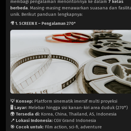
membagi pengalaman menontonnya ke dalam
7 kelas
berbeda
. Masing-masing menawarkan suasana dan fasilit
unik. Berikut panduan lengkapnya:
🎥
1. SCREEN X – Pengalaman 270°
💡 Konsep:
Platform sinematik imersif multi proyeksi
🖥️ Layar:
Melebar hingga sisi kanan-kiri area duduk (270°)
🌍 Tersedia di:
Korea, China, Thailand, AS, Indonesia
📍 Lokasi Indonesia:
CGV Grand Indonesia
🎯 Cocok untuk:
Film action, sci-fi, adventure