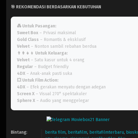
🎯
REKOMENDASI BERDASARKAN KEBUTUHAN
💑
Untuk Pasangan:
Sweet Box
– Privasi maksimal
Gold Class
– Romantis & eksklusif
Velvet
– Nonton sambil rebahan berdua
👨‍👩‍👧‍👦
Untuk Keluarga:
Velvet
– Satu kasur untuk 4 orang
Regular
– Budget friendly
4DX
– Anak-anak pasti suka
💥
Untuk Film Action:
4DX
– Efek gerakan menyatu dengan adegan
Screen X
– Visual 270° spektakuler
Sphere X
– Audio yang menggelegar
Bintang:
berita film
,
beritafilm
,
beritafilmterbaru
,
biosk