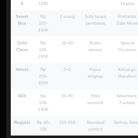
X
110K
Drama
Sweet
Rp
2 orang
Sofa tanpa
Romantis,
Box
100-
pembatas
Date Movi
150K
Gold
Rp
20-40
Butler
Special
Class
150-
service
Occasion
250K
Velvet
Rp
2+2
Kasur
Keluarga,
200-
lengkap
Marathon
350K
4DX
Rp
50-80
Efek
Adventure,
100-
sensorik
Fantasy
140K
Regular
Rp 45-
150-250
Standard
Semua Gen
75K
comfort