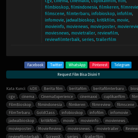
cgv
,
cinema
,
cinemaxxi
,
cuplikanfilm
,
film
,
filmbioskop
,
filmindonesia
,
filmkeren
,
filmrevi
filmscene
,
filmterbaru
,
infobioskop
,
infofilm
,
infomovie
,
jadwalbioskop
,
kritikfilm
,
movie
,
movieinfo
,
movienews
,
movieposter
,
movierevi
moviesnews
,
movietrailer
,
reviewfilm
,
reviewfilmterbaik
,
series
,
trailerfilm
Facebook
Twitter
WhatsApp
Pinterest
Telegram
Request Film Bisa Disini !!
Kata Kunci:
4DX
,
Berita film
,
beritafilm
,
beritafilmterbaru
,
bio
cgv
,
cinema
,
CinemaExperience
,
cinemaxxi
,
cuplikanfilm
,
fil
FilmBioskop
,
filmindonesia
,
filmkeren
,
filmreview
,
filmscene
,
FilmTerbaru
,
GoldClass
,
infobioskop
,
infofilm
,
infomovie
,
jadwalbioskop
,
kritikfilm
,
movie
,
movieinfo
,
movienews
,
movieposter
,
MovieReview
,
moviesnews
,
movietrailer
,
Review
reviewfilmterbaik
,
ScreenX
,
series
,
trailerfilm