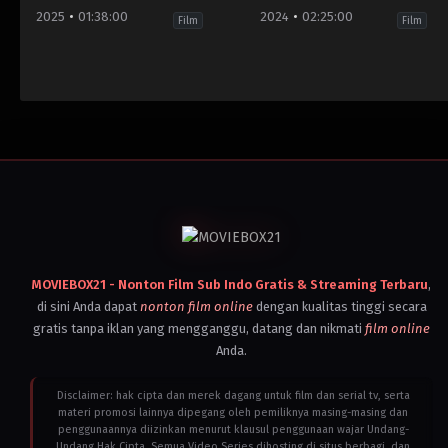
2025
01:38:00
2024
02:25:00
Film
Film
Crime
,
Drama
,
Mystery
,
Psychological
Action
,
Adventure
,
Drama
,
Sc
Drama
,
Suspense
Fi
Mystery
,
Thriller
Brunei
Canada
,
Darussalam
,
India
,
Cambodia
,
Russia
,
Canada
,
United
Indonesia
,
Kingdom
,
Laos
,
United
Malaysia
,
States
Myanmar
,
2025
Philippines
,
Duke
Singapore
,
Johnson
Thailand
,
United
MOVIEBOX21 - Nonton Film Sub Indo Gratis & Streaming Terbaru
,
Kingdom
,
di sini Anda dapat
nonton film online
dengan kualitas tinggi secara
United
States
,
gratis tanpa iklan yang mengganggu, datang dan nikmati
film online
Vietnam
Anda.
2024
Wes
Ball
Disclaimer: hak cipta dan merek dagang untuk film dan serial tv, serta
materi promosi lainnya dipegang oleh pemiliknya masing-masing dan
penggunaannya diizinkan menurut klausul penggunaan wajar Undang-
Undang Hak Cipta. Semua Video Series dihosting di situs berbagi, dan