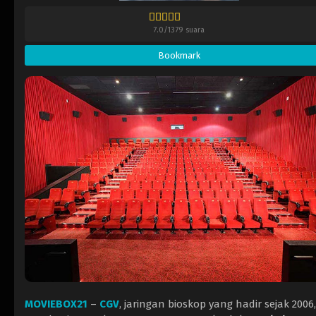
7.0
/
1379
suara
Bookmark
MOVIEBOX21
–
CGV
, jaringan bioskop yang hadir sejak 2006,