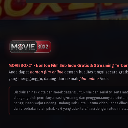
Intelligence
,
Cyberpunk
,
Sci-
Brunei
,
Fi
Cambodia
,
Canada
,
Greece
,
Germany
,
Indonesia
,
India
,
Laos
,
United
Malaysia
,
Kingdom
,
Myanmar
,
United
Netherlands
,
States
Philippines
,
2025
Singapore
,
Joachim
Thailand
,
Rønning
Turkey
,
United
Kingdom
,
United
MOVIEBOX21 - Nonton Film Sub Indo Gratis & Streaming Terbar
States
,
Vietnam
Anda dapat
nonton film online
dengan kualitas tinggi secara grati
2023
yang mengganggu, datang dan nikmati
film online
Anda.
Michael
Damian
Disclaimer: hak cipta dan merek dagang untuk film dan serial tv, serta ma
dipegang oleh pemiliknya masing-masing dan penggunaannya diizinkan 
penggunaan wajar Undang-Undang Hak Cipta. Semua Video Series dihostin
dan disediakan oleh pihak ke-3 yang tidak terafiliasi dengan situs ini ata