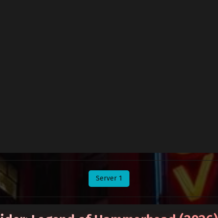
Server 1