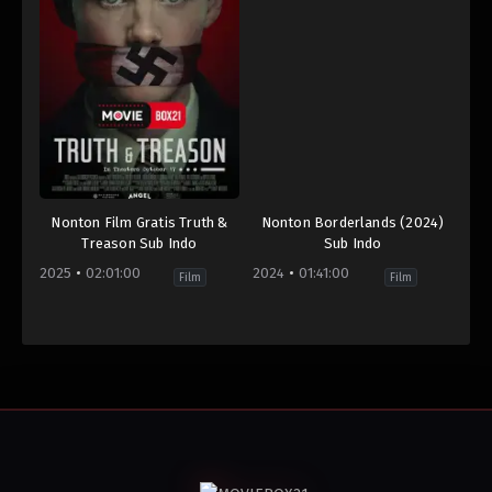
Nonton Film Gratis Truth &
Nonton Borderlands (2024)
Treason Sub Indo
Sub Indo
2025
02:01:00
2024
01:41:00
Film
Film
Drama
,
History
,
Thriller
Action
,
Action
Canada
,
Epic
,
Adventure
,
Adventure
Netherlands
,
Epic
,
Comedy
,
Dark
Turkey
,
Comedy
,
Epic
,
Quest
,
Sci-
United
Fi
Kingdom
,
Epic
,
Space
United
Epic
States
Canada
,
2025
Germany
,
Matt
Netherlands
,