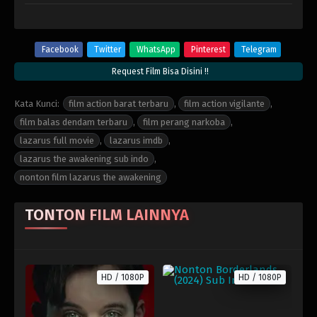
Facebook
Twitter
WhatsApp
Pinterest
Telegram
Request Film Bisa Disini !!
Kata Kunci:
film action barat terbaru
,
film action vigilante
,
film balas dendam terbaru
,
film perang narkoba
,
lazarus full movie
,
lazarus imdb
,
lazarus the awakening sub indo
,
nonton film lazarus the awakening
TONTON FILM LAINNYA
HD / 1080P
HD / 1080P