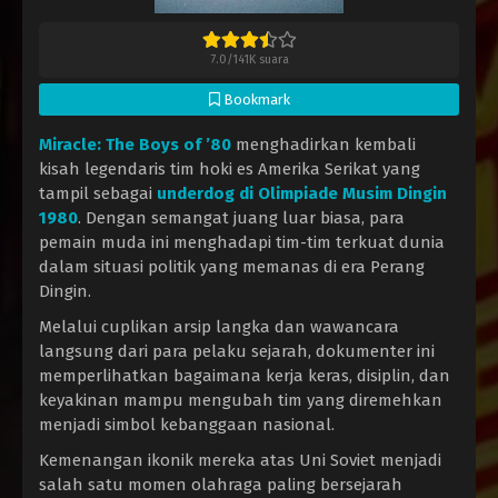
7.0
/
141K
suara
Bookmark
Miracle: The Boys of ’80
menghadirkan kembali
kisah legendaris tim hoki es Amerika Serikat yang
tampil sebagai
underdog di Olimpiade Musim Dingin
1980
. Dengan semangat juang luar biasa, para
pemain muda ini menghadapi tim-tim terkuat dunia
dalam situasi politik yang memanas di era Perang
Dingin.
Melalui cuplikan arsip langka dan wawancara
langsung dari para pelaku sejarah, dokumenter ini
memperlihatkan bagaimana kerja keras, disiplin, dan
keyakinan mampu mengubah tim yang diremehkan
menjadi simbol kebanggaan nasional.
Kemenangan ikonik mereka atas Uni Soviet menjadi
salah satu momen olahraga paling bersejarah