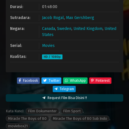
Durasi:
01:48:00
Sutradara:
Jacob Rogal
,
Max Gershberg
Negara:
Canada
,
Sweden
,
United Kingdom
,
United
States
Serial:
Movies
Kualitas:
HD / 1080p
Facebook
Twitter
WhatsApp
Pinterest
Telegram
Request Film Bisa Disini !!
Kata Kunci:
Film Dokumenter
,
Film Sport
,
Miracle The Boys of 80
,
Miracle The Boys of 80 Sub Indo
,
moviebox21