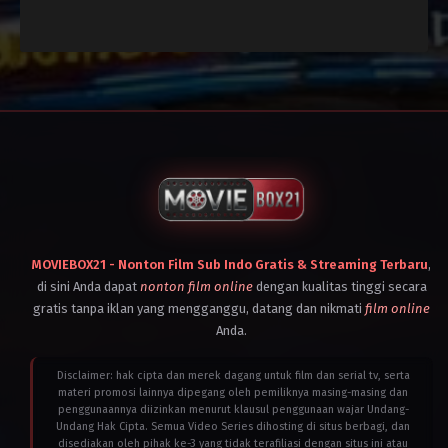
Aksi
,
Drama
,
Perang
Action
,
Comedy
,
Crime
,
Mandarin
Amerika
Hong
Serikat
,
Kong
Filipina
,
SAR
Indonesia
,
China
,
Inggris
,
Indonesia
,
Iran
,
Malaysia
,
Kamboja
,
Singapore
,
Kanada
,
United
Malaysia
,
States
Rumania
,
2025
Singapura
,
Matt
Thailand
,
Lai
Vietnam
2025
Louis
MOVIEBOX21 - Nonton Film Sub Indo Gratis & Streaming Terbaru
,
Mandylor
di sini Anda dapat
nonton film online
dengan kualitas tinggi secara
gratis tanpa iklan yang mengganggu, datang dan nikmati
film online
Anda.
Disclaimer: hak cipta dan merek dagang untuk film dan serial tv, serta
materi promosi lainnya dipegang oleh pemiliknya masing-masing dan
penggunaannya diizinkan menurut klausul penggunaan wajar Undang-
Undang Hak Cipta. Semua Video Series dihosting di situs berbagi, dan
disediakan oleh pihak ke-3 yang tidak terafiliasi dengan situs ini atau