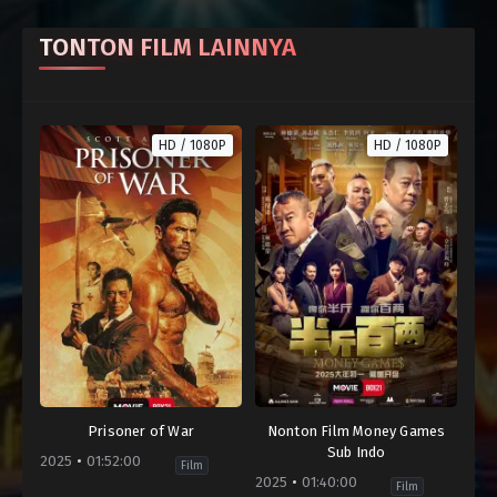
TONTON FILM LAINNYA
HD / 1080P
HD / 1080P
Prisoner of War
Nonton Film Money Games
Sub Indo
2025
01:52:00
Film
2025
01:40:00
Film