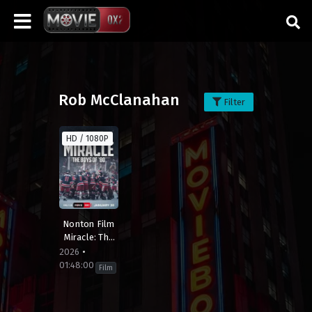
Rob McClanahan
Filter
HD / 1080P
Nonton Film
Miracle: The
Boys of ’80
2026
Sub Indo
01:48:00
Film
Documentary
,
History
,
Sport
,
Sport
Documentary