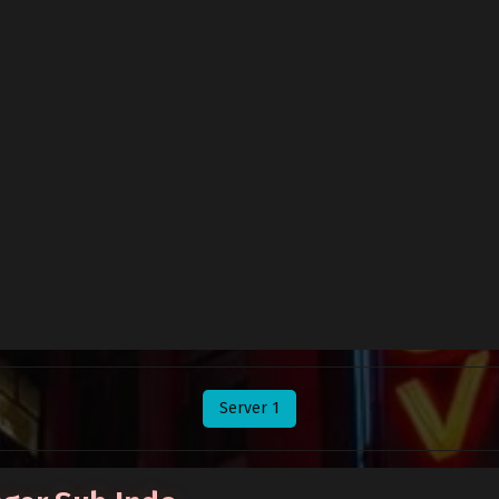
Server 1