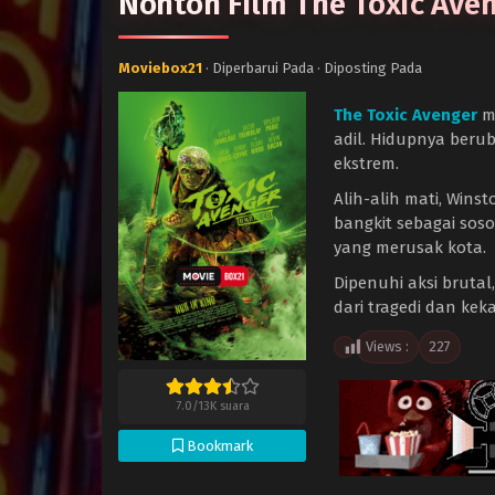
Nonton Film The Toxic Ave
Moviebox21
· Diperbarui Pada
· Diposting Pada
The Toxic Avenger
m
adil. Hidupnya beru
ekstrem.
Alih-alih mati, Win
bangkit sebagai soso
yang merusak kota.
Dipenuhi aksi bruta
dari tragedi dan kek
Views :
227
7.0
/
13K
suara
Bookmark