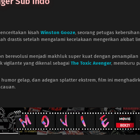
nger Sub Indo
enceritakan kisah
Winston Gooze
, seorang petugas kebersihan
bah drastis setelah mengalami kecelakaan mengerikan akibat 
ston berevolusi menjadi makhluk super kuat dengan penampilan
k vigilante yang dikenal sebagai
The Toxic Avenger
, memburu pa
l, humor gelap, dan adegan splatter ekstrem, film ini menghadi
acauan.