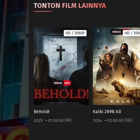
TONTON FILM LAINNYA
HD / 1080P
HD / 10
Behold!
Kalki 2898 AD
2025
01:36:00
2024
03:00:00
Film
Film
Drama
,
Horor
,
Thriller
Action
,
Adventure
,
Dra