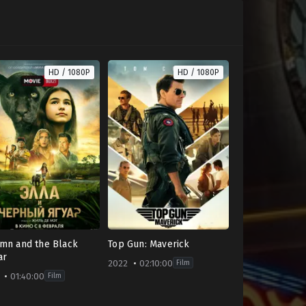
HD / 1080P
HD / 1080P
mn and the Black
Top Gun: Maverick
ar
2022
02:10:00
Film
01:40:00
Film
ei
story
,
,
Music
,
Period
Action
,
Adventure
,
Drama