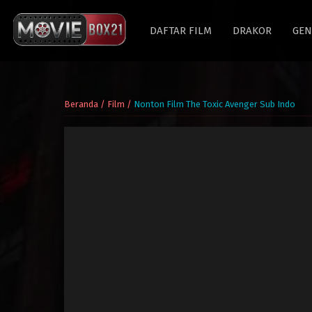
DAFTAR FILM
DRAKOR
GEN
Beranda
/
Film
/
Nonton Film The Toxic Avenger Sub Indo