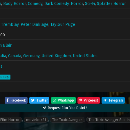
n
,
Body Horror
,
Comedy
,
Dark Comedy
,
Horror
,
Sci-Fi
,
Splatter Horror
b Tremblay
,
Peter Dinklage
,
Taylour Paige
:00
 Blair
alia
,
Canada
,
Germany
,
United Kingdom
,
United States
es
 1080p
Facebook
Twitter
WhatsApp
Pinterest
Telegram
Request Film Bisa Disini !!
Film Horror
,
moviebox21
,
The Toxic Avenger
,
The Toxic Avenger Sub I