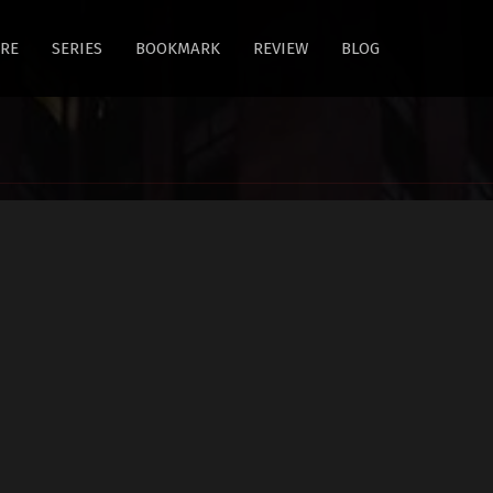
RE
SERIES
BOOKMARK
REVIEW
BLOG