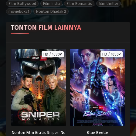
Film Bollywood
,
Film India
,
Film Romantis
,
film thriller
,
moviebox21
,
Nonton Dhadak 2
TONTON FILM LAINNYA
HD / 1080P
HD / 1080P
Nonton Film Gratis Sniper: No
Blue Beetle