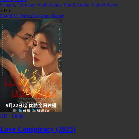
Canada
,
Germany
,
Netherlands
,
Saudi Arabia
,
United States
2026
David M. Parks
,
LeeAnne Bauer
HD / 1080p
Love Conspiracy (2025)