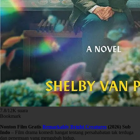
7.8
/
12K
suara
Bookmark
Nonton Film Gratis
Remarkably Bright Creatures
(2026) Sub
Indo
– Film drama komedi hangat tentang persahabatan tak terduga
dan penemuan yang mengubah hidup.