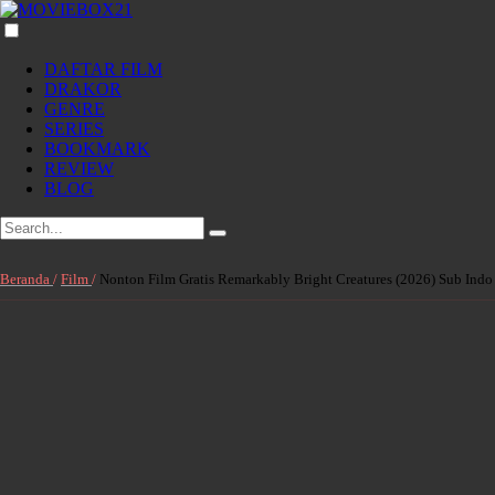
DAFTAR FILM
DRAKOR
GENRE
SERIES
BOOKMARK
REVIEW
BLOG
Beranda
/
Film
/
Nonton Film Gratis Remarkably Bright Creatures (2026) Sub Indo