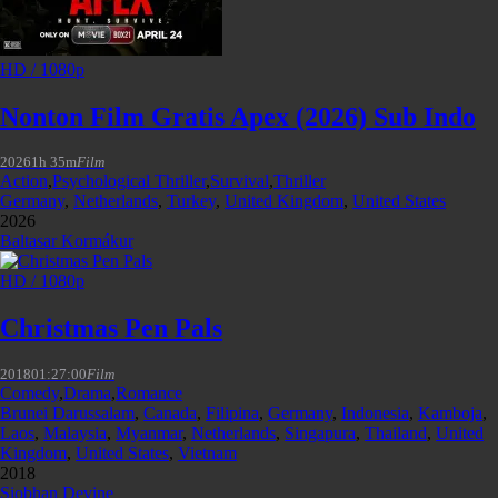
HD / 1080p
Nonton Film Gratis Apex (2026) Sub Indo
2026
1h 35m
Film
Action
,
Psychological Thriller
,
Survival
,
Thriller
Germany
,
Netherlands
,
Turkey
,
United Kingdom
,
United States
2026
Baltasar Kormákur
HD / 1080p
Christmas Pen Pals
2018
01:27:00
Film
Comedy
,
Drama
,
Romance
Brunei Darussalam
,
Canada
,
Filipina
,
Germany
,
Indonesia
,
Kamboja
,
Laos
,
Malaysia
,
Myanmar
,
Netherlands
,
Singapura
,
Thailand
,
United
Kingdom
,
United States
,
Vietnam
2018
Siobhan Devine