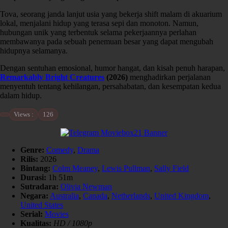
Tova, seorang janda lanjut usia yang bekerja shift malam di akuarium
lokal, menjalani hidup yang terasa sepi dan monoton. Namun,
hubungan unik yang terbentuk selama pekerjaannya perlahan
membawanya pada sebuah penemuan besar yang dapat mengubah
hidupnya selamanya.
Dengan sentuhan emosional, humor hangat, dan kisah penuh harapan,
Remarkably Bright Creatures
(2026)
menghadirkan perjalanan
menyentuh tentang kehilangan, persahabatan, dan kesempatan kedua
dalam hidup.
Views :
126
Genre:
Comedy
,
Drama
Rilis:
2026
Bintang:
Colm Meaney
,
Lewis Pullman
,
Sally Field
Durasi:
1h 51m
Sutradara:
Olivia Newman
Negara:
Australia
,
Canada
,
Netherlands
,
United Kingdom
,
United States
Serial:
Movies
Kualitas:
HD / 1080p