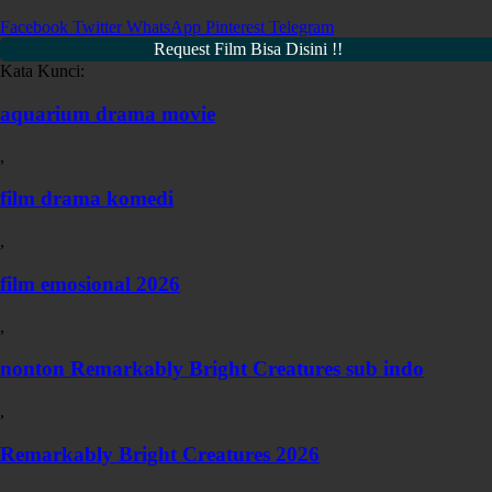
Facebook
Twitter
WhatsApp
Pinterest
Telegram
Request Film Bisa Disini !!
Kata Kunci:
aquarium drama movie
,
film drama komedi
,
film emosional 2026
,
nonton Remarkably Bright Creatures sub indo
,
Remarkably Bright Creatures 2026