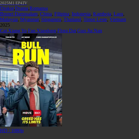
2025
M1 EP4
TV
Drakor
,
Drama
,
Romansa
Brunei Darussalam
,
China
,
Filipina
,
Indonesia
,
Kamboja
,
Laos
,
Malaysia
,
Myanmar
,
Singapura
,
Thailand
,
Timor Leste
,
Vietnam
2025
Cai Xiang Yu
,
Fan Xiaodong
,
Flora Dai
,
Guo Jia Nan
HD / 1080p