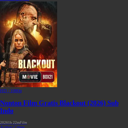
HD / 1080p
Nonton Film Gratis Blackout (2026) Sub
Indo
2026
1h 22m
Film
Action
,
Crime