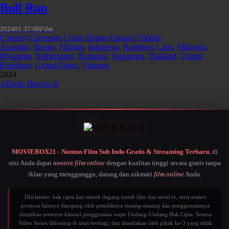
Bull Run
2024
01:37:00
Film
Comedy
,
Corporate
,
Crime
,
Drama
,
Finance
,
Thriller
Australia
,
Brunei
,
Filipina
,
Indonesia
,
Kamboja
,
Laos
,
Malaysia
,
Myanmar
,
Netherlands
,
Romania
,
Singapura
,
Thailand
,
United
Kingdom
,
United States
,
Vietnam
2024
Alfredo Barrios Jr
MOVIEBOX21 - Nonton Film Sub Indo Gratis & Streaming Terbaru
, di
sini Anda dapat
nonton film online
dengan kualitas tinggi secara gratis tanpa
iklan yang mengganggu, datang dan nikmati
film online
Anda.
Disclaimer: hak cipta dan merek dagang untuk film dan serial tv, serta materi
promosi lainnya dipegang oleh pemiliknya masing-masing dan penggunaannya
diizinkan menurut klausul penggunaan wajar Undang-Undang Hak Cipta. Semua
Video Series dihosting di situs berbagi, dan disediakan oleh pihak ke-3 yang tidak