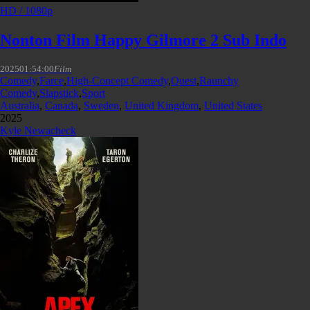
HD / 1080p
Nonton Film Happy Gilmore 2 Sub Indo
2025
01:54:00
Film
Comedy
,
Farce
,
High-Concept Comedy
,
Quest
,
Raunchy
Comedy
,
Slapstick
,
Sport
Australia
,
Canada
,
Sweden
,
United Kingdom
,
United States
2025
Kyle Newacheck