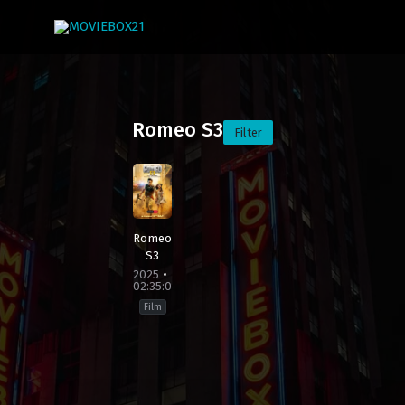
Romeo S3
Filter
Romeo
S3
2025
02:35:00
Film
Action
,
Crime
,
Drama
,
Thriller
Bangladesh
,
India
,
Pakistan
,
United
Kingdom
,