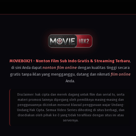
Cambodia
,
Italy
,
Canada
,
Malaysia
,
Indonesia
,
Philippines
,
Laos
,
Singapore
,
Malaysia
,
Thailand
,
Myanmar
,
Turkey
,
Peru
,
United
Philippines
,
Kingdom
,
Singapore
,
United
Thailand
,
States
,
United
Vietnam
Kingdom
,
2023
United
Christopher
MOVIEBOX21 - Nonton Film Sub Indo Gratis & Streaming Terbaru
States
,
Nolan
,
Vietnam
di sini Anda dapat
nonton film online
dengan kualitas tinggi secara
2024
gratis tanpa iklan yang mengganggu, datang dan nikmati
film online
Alejandro
Monteverde
Anda.
Disclaimer: hak cipta dan merek dagang untuk film dan serial tv, serta
materi promosi lainnya dipegang oleh pemiliknya masing-masing dan
penggunaannya diizinkan menurut klausul penggunaan wajar Undang-
Undang Hak Cipta. Semua Video Series dihosting di situs berbagi, dan
disediakan oleh pihak ke-3 yang tidak terafiliasi dengan situs ini atau
servernya.