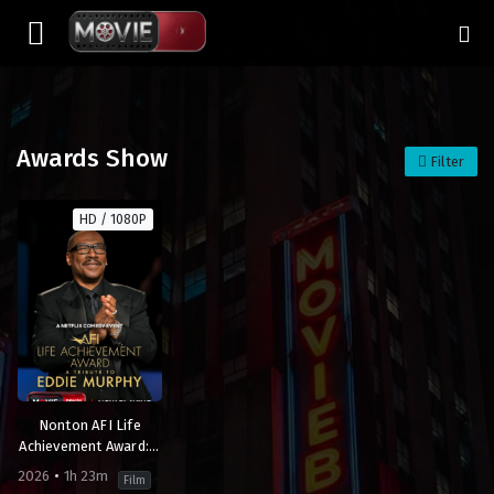
Awards Show
Filter
HD / 1080P
Nonton AFI Life
Achievement Award: A
Tribute to Eddie
2026
1h 23m
Film
Murphy (2026) Sub