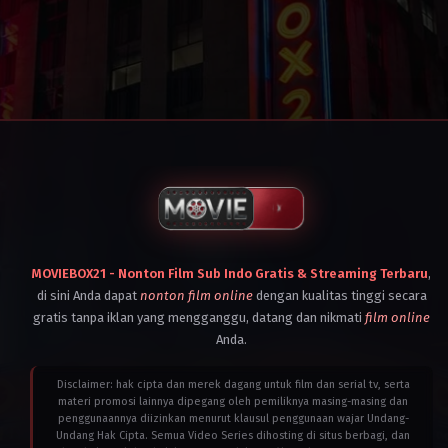
Indo
Awards
Show
,
Biography
,
Documentary
,
Entertainment
Indonesia
,
United
Kingdom
,
United
States
2026
Jon
Macks
MOVIEBOX21 - Nonton Film Sub Indo Gratis & Streaming Terbaru
,
di sini Anda dapat
nonton film online
dengan kualitas tinggi secara
gratis tanpa iklan yang mengganggu, datang dan nikmati
film online
Anda.
Disclaimer: hak cipta dan merek dagang untuk film dan serial tv, serta
materi promosi lainnya dipegang oleh pemiliknya masing-masing dan
penggunaannya diizinkan menurut klausul penggunaan wajar Undang-
Undang Hak Cipta. Semua Video Series dihosting di situs berbagi, dan