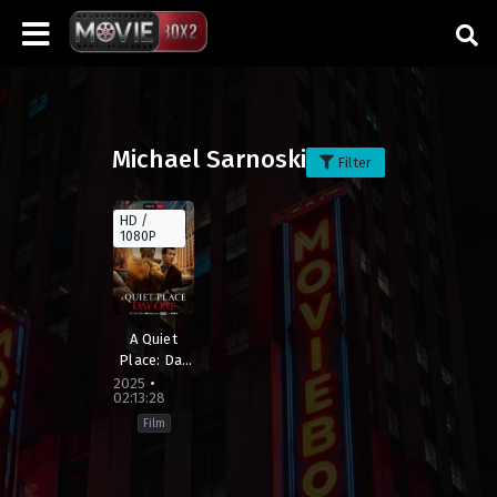
Michael Sarnoski
Filter
HD /
1080P
A Quiet
Place: Day
One
2025
02:13:28
Film
Drama
,
Horror
,
Sci-
Fi
,
Thriller
Brazil
,
Brunei
,