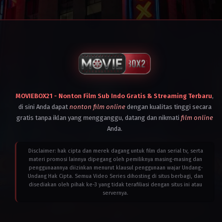
Cambodia
,
Canada
,
Germany
,
Indonesia
,
Laos
,
Malaysia
,
Myanmar
,
Philippines
,
Singapore
,
Thailand
,
United
Kingdom
,
United
MOVIEBOX21 - Nonton Film Sub Indo Gratis & Streaming Terbaru
,
States
,
di sini Anda dapat
nonton film online
dengan kualitas tinggi secara
Vietnam
gratis tanpa iklan yang mengganggu, datang dan nikmati
film online
2025
Michael
Anda.
Sarnoski
Disclaimer: hak cipta dan merek dagang untuk film dan serial tv, serta
materi promosi lainnya dipegang oleh pemiliknya masing-masing dan
penggunaannya diizinkan menurut klausul penggunaan wajar Undang-
Undang Hak Cipta. Semua Video Series dihosting di situs berbagi, dan
disediakan oleh pihak ke-3 yang tidak terafiliasi dengan situs ini atau
servernya.