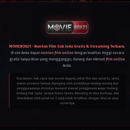
Kong
SAR
China
,
Indonesia
,
Japan
,
Malaysia
,
Netherlands
,
Philippines
,
Singapore
,
Thailand
,
United
MOVIEBOX21 - Nonton Film Sub Indo Gratis & Streaming Terbaru
,
States
,
di sini Anda dapat
nonton film online
dengan kualitas tinggi secara
Vietnam
gratis tanpa iklan yang mengganggu, datang dan nikmati
film online
2024
Akiko
Anda.
Ôku
Disclaimer: hak cipta dan merek dagang untuk film dan serial tv, serta
materi promosi lainnya dipegang oleh pemiliknya masing-masing dan
penggunaannya diizinkan menurut klausul penggunaan wajar Undang-
Undang Hak Cipta. Semua Video Series dihosting di situs berbagi, dan
disediakan oleh pihak ke-3 yang tidak terafiliasi dengan situs ini atau
servernya.