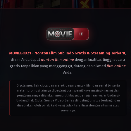
India
,
Indonesia
,
United
Kingdom
,
United
States
2024
Adam
Wingard
MOVIEBOX21 - Nonton Film Sub Indo Gratis & Streaming Terbaru
,
di sini Anda dapat
nonton film online
dengan kualitas tinggi secara
gratis tanpa iklan yang mengganggu, datang dan nikmati
film online
Anda.
Disclaimer: hak cipta dan merek dagang untuk film dan serial tv, serta
materi promosi lainnya dipegang oleh pemiliknya masing-masing dan
penggunaannya diizinkan menurut klausul penggunaan wajar Undang-
Undang Hak Cipta. Semua Video Series dihosting di situs berbagi, dan
disediakan oleh pihak ke-3 yang tidak terafiliasi dengan situs ini atau
servernya.