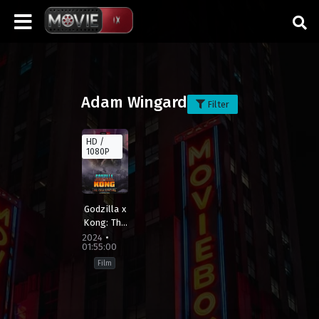
Adam Wingard
Filter
HD /
1080P
Godzilla x
Kong: The
New
2024
01:55:00
Empire
Film
Action
,
Adventure
,
Fantasy
,
Sci-
Fi
Canada
,
Germany
,