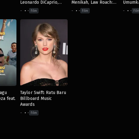
Leonardo DiCaprio,
Menikah, Law Roach:
Umumk
Andrew Garfield,
Kamu Ketinggalan!
Pertuna
-
-
-
-
-
-
Film
Film
Fil
hingga Brad Pitt
Momen 
Lagu
Taylor Swift: Ratu Baru
za feat.
Billboard Music
Awards
-
-
Film