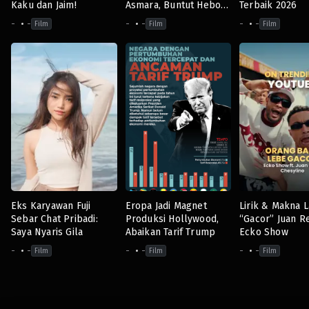
Kaku dan Jaim!
Asmara, Buntut Heboh
Terbaik 2026
Foto Tunangan
-
-
-
-
-
-
Film
Film
Film
Eks Karyawan Fuji
Eropa Jadi Magnet
Lirik & Makna 
Sebar Chat Pribadi:
Produksi Hollywood,
“Gacor” Juan Re
Saya Nyaris Gila
Abaikan Tarif Trump
Ecko Show
-
-
-
-
-
-
Film
Film
Film