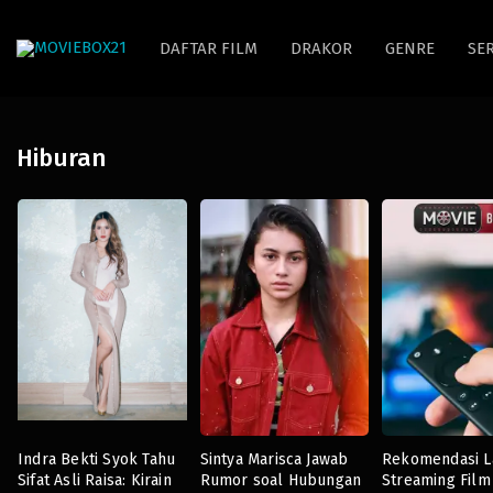
DAFTAR FILM
DRAKOR
GENRE
SER
Hiburan
Indra Bekti Syok Tahu
Sintya Marisca Jawab
Rekomendasi L
Sifat Asli Raisa: Kirain
Rumor soal Hubungan
Streaming Film 