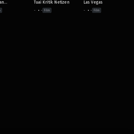
an
Tuai Kritik Netizen
Las Vegas
ngan Lewat
-
-
-
-
m
Film
Film
Romantis