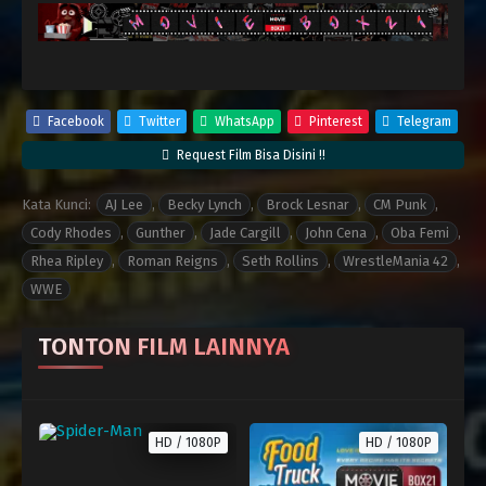
Facebook
Twitter
WhatsApp
Pinterest
Telegram
Request Film Bisa Disini !!
Kata Kunci:
AJ Lee
,
Becky Lynch
,
Brock Lesnar
,
CM Punk
,
Cody Rhodes
,
Gunther
,
Jade Cargill
,
John Cena
,
Oba Femi
,
Rhea Ripley
,
Roman Reigns
,
Seth Rollins
,
WrestleMania 42
,
WWE
TONTON FILM LAINNYA
HD / 1080P
HD / 1080P