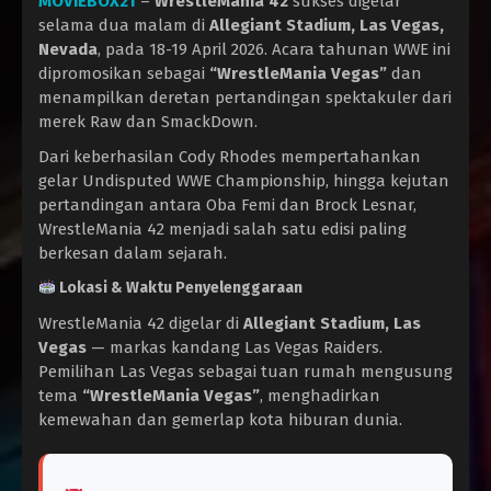
MOVIEBOX21
–
WrestleMania 42
sukses digelar
selama dua malam di
Allegiant Stadium, Las Vegas,
Nevada
, pada 18-19 April 2026. Acara tahunan WWE ini
dipromosikan sebagai
“WrestleMania Vegas”
dan
menampilkan deretan pertandingan spektakuler dari
merek Raw dan SmackDown.
Dari keberhasilan Cody Rhodes mempertahankan
gelar Undisputed WWE Championship, hingga kejutan
pertandingan antara Oba Femi dan Brock Lesnar,
WrestleMania 42 menjadi salah satu edisi paling
berkesan dalam sejarah.
Lokasi & Waktu Penyelenggaraan
WrestleMania 42 digelar di
Allegiant Stadium, Las
Vegas
— markas kandang Las Vegas Raiders.
Pemilihan Las Vegas sebagai tuan rumah mengusung
tema
“WrestleMania Vegas”
, menghadirkan
kemewahan dan gemerlap kota hiburan dunia.