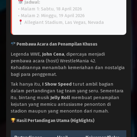
Jadwal:
• Malam 1: Sabtu, 18 April 2026
• Malam 2: Minggu, 19 April 2026
Allegiant Stadium, Las Vegas, Nevada
Pembawa Acara dan Penampilan Khusus
Legenda WWE,
John Cena
, dipercaya menjadi
pembawa acara (host) WrestleMania 42.
Kehadirannya menambah kemeriahan dan nostalgia
bagi para penggemat.
Tak hanya itu,
I Show Speed
turut ambil bagian
dalam pertandingan tag team yang seru. Sementara
itu, bintang musik
Jelly Roll
membuat penampilan
kejutan yang memicu antusiasme penonton di
stadion maupun yang menonton dari rumah.
Hasil Pertandingan Utama (Highlights)