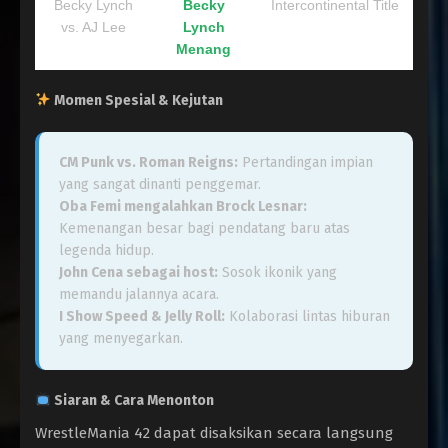
Becky Lynch
Becky
Intercontinental Title
vs. AJ Lee
Lynch
Menang
Momen Spesial & Kejutan
CM Punk vs. Roman Reigns:
Pertandingan impian
yang sangat dinanti penggemar.
Oba Femi mengalahkan Brock Lesnar:
Kemenangan besar bagi pendatang baru atas
legenda hidup.
John Cena sebagai host:
Sosok ikonik yang
memandu jalannya acara.
I Show Speed & Jelly Roll:
Kolaborasi lintas hiburan
yang menyegarkan.
Siaran & Cara Menonton
WrestleMania 42 dapat disaksikan secara langsung