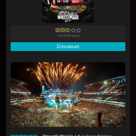
7.0
/
2336
suara
Bookmark