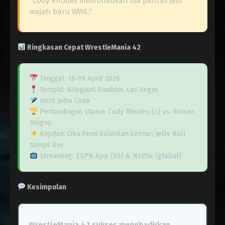
“Cody Rhodes membuktikan dia pantas jadi
wajah baru WWE.”
Ringkasan Cepat WrestleMania 42
Tanggal: 18-19 April 2026
Tempat: Allegiant Stadium, Las Vegas
Host: John Cena
Pertandingan Utama: Cody Rhodes (c) vs. Roman
Reigns
Kejutan: Oba Femi kalahkan Lesnar; Jelly Roll
tampil live
Streaming: ESPN App (AS) & Netflix (global)
Kesimpulan
WrestleMania 42 sukses menghadirkan