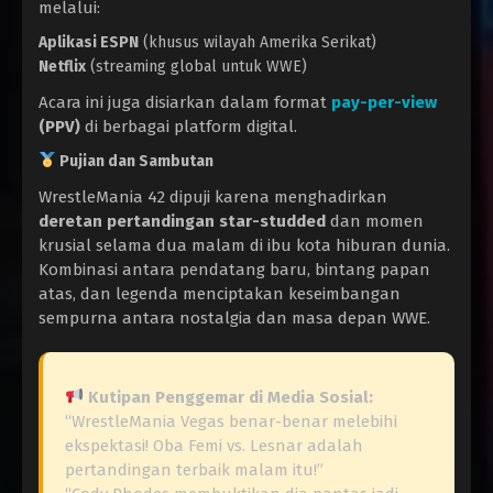
melalui:
Aplikasi ESPN
(khusus wilayah Amerika Serikat)
Netflix
(streaming global untuk WWE)
Acara ini juga disiarkan dalam format
pay-per-view
(PPV)
di berbagai platform digital.
Pujian dan Sambutan
WrestleMania 42 dipuji karena menghadirkan
deretan pertandingan star-studded
dan momen
krusial selama dua malam di ibu kota hiburan dunia.
Kombinasi antara pendatang baru, bintang papan
atas, dan legenda menciptakan keseimbangan
sempurna antara nostalgia dan masa depan WWE.
Kutipan Penggemar di Media Sosial:
“WrestleMania Vegas benar-benar melebihi
ekspektasi! Oba Femi vs. Lesnar adalah
pertandingan terbaik malam itu!”