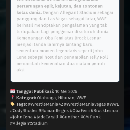
pertarungan epik, kejutan, dan tontonan
kelas dunia.
Dengan Allegiant Stadium sebagai
panggung dan Las Vegas sebagai latar, WWE
berhasil menciptakan pengalaman yang tak
terlupakan bagi penggemar di seluruh dunia.
Kemenangan Oba Femi atas Brock Lesnar
menjadi tanda lahirnya bintang baru,
sementara momen legendaris seperti John
Cena sebagai host dan penampilan Jelly Roll
menambah kemeriahan dua malam penuh
aksi.
Tanggal Publikasi:
10 Mei 2026
Kategori:
Olahraga, Hiburan, WWE
Tags:
#WrestleMania42 #WrestleManiaVegas #WWE
#CodyRhodes #RomanReigns #ObaFemi #BrockLesnar
#JohnCena #JadeCargill #Gunther #CM Punk
#AllegiantStadium