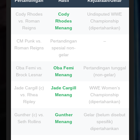
Pertandingan
Hasil
Kejuaraan/Gelar
Cody Rhodes
Cody
Undisputed WWE
vs. Roman
Rhodes
Championship
Reigns
Menang
(dipertahankan)
CM Punk vs.
Pertandingan
–
Roman Reigns
spesial non-
gelar
Oba Femi vs.
Oba Femi
Pertandingan tunggal
Brock Lesnar
Menang
(non-gelar)
Jade Cargill (c)
Jade Cargill
WWE Women’s
vs. Rhea
Menang
Championship
Ripley
(dipertahankan)
Gunther (c) vs.
Gunther
Gelar (belum disebut
Seth Rollins
Menang
spesifik)
dipertahankan