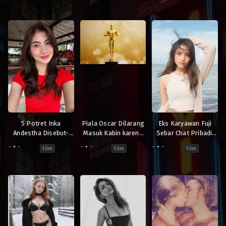
5 Potret Inka
Piala Oscar Dilarang
Eks Karyawan Fuji
Andestha Disebut-
Masuk Kabin karena
Sebar Chat Pribadi:
sebut Kekasih Baru
Dianggap Senjata
Saya Nyaris Gila
-
-
-
-
-
-
Film
Film
Film
Pratama Arhan