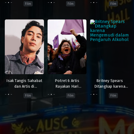
2026
Atas
-
-
-
-
-
-
Film
Film
Film
Isak Tangis Sahabat
Potret 6 Artis
Britney Spears
dan Artis di
Rayakan Hari
Ditangkap karena
Pemakaman Vidi
Perempuan
Mengemudi dalam
-
-
-
-
-
-
Film
Film
Film
Aldiano, Sheila Dara
Internasional,
Pengaruh Alkohol
Tampak Terpukul
Tuliskan Kata
Motivasi