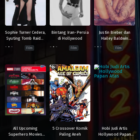
Sophie Turner Cedera,
Bintang Iran-Persia
Justin Bieber dan
Syuting Tomb Raider
di Hollywood
Hailey Baldwin
Stop
Kembali Diisukan
-
-
-
-
-
-
Film
Film
Film
Cerai
All Upcoming
5 Crossover Komik
Hobi Judi Artis
Superhero Movies
Paling Aneh
Hollywood Papan