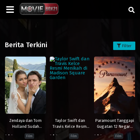
Berita Terkini
Filter
Zendaya dan Tom
Taylor Swift dan
Paramount Tanggapi
Holland Sudah
Travis Kelce Resmi
Gugatan 12 Negara
Menikah, Law Roach:
Menikah di Madison
Bagian Soal Merger
-
-
-
-
-
-
Film
Film
Film
Kamu Ketinggalan!
Square Garden
Warner Bros