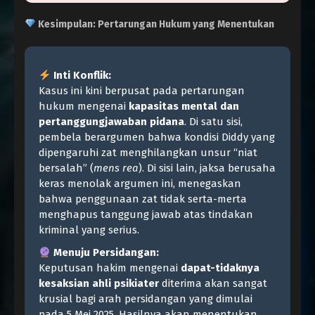
Kesimpulan: Pertarungan Hukum yang Menentukan
Inti Konflik:
Kasus ini kini berpusat pada pertarungan
hukum mengenai
kapasitas mental dan
pertanggungjawaban pidana
. Di satu sisi,
pembela berargumen bahwa kondisi Diddy yang
dipengaruhi zat menghilangkan unsur “niat
bersalah” (
mens rea
). Di sisi lain, jaksa berusaha
keras menolak argumen ini, menegaskan
bahwa penggunaan zat tidak serta-merta
menghapus tanggung jawab atas tindakan
kriminal yang serius.
Menuju Persidangan:
Keputusan hakim mengenai
dapat-tidaknya
kesaksian ahli psikiater
diterima akan sangat
krusial bagi arah persidangan yang dimulai
pada 5 Mei 2025. Hasilnya akan menentukan