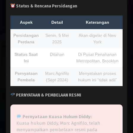
Status & Rencana Persidangan
Aspek
Detail
Keterangan
Persidangan
Senin, 5 Mei
Akan digelar di New
Perdana
2025
York
Status Saat
Ditahan
Di Pusat Penahanan
Ini
Metropolitan, Brooklyn
Pernyataan
Marc Agnifilo
Menyatakan proses
Pembela
(Sept 2024)
hukum ini “tidak adil”
PERNYATAAN & PEMBELAAN RESMI
Pernyataan Kuasa Hukum Diddy:
Kuasa hukum Diddy, Marc Agnifilo, telah
menyampaikan pembelaan resmi pada