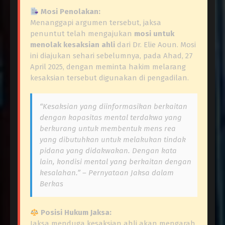
Mosi Penolakan:
Menanggapi argumen tersebut, jaksa
penuntut telah mengajukan
mosi untuk
menolak kesaksian ahli
dari Dr. Elie Aoun. Mosi
ini diajukan sehari sebelumnya, pada Ahad, 27
April 2025, dengan meminta hakim melarang
kesaksian tersebut digunakan di pengadilan.
“Kesaksian yang diinformasikan berkaitan
dengan kapasitas mental terdakwa yang
berkurang untuk membentuk
mens rea
yang dibutuhkan untuk melakukan tindak
pidana yang didakwakan. Dengan kata
lain, kondisi mental yang berkaitan dengan
kesalahan.” – Pernyataan Jaksa dalam
Berkas
Posisi Hukum Jaksa:
Jaksa menduga kesaksian ahli akan mengarah