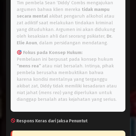
Tim pembela Sean ‘Diddy’ Combs mengajukan
argumen bahwa klien mereka
tidak mampu
secara mental
akibat pengaruh alkohol atau
zat adiktif saat melakukan tindakan kriminal
yang dituduhkan. Argumen ini akan didukung
oleh kesaksian ahli dari seorang psikiater,
Dr.
Elie Aoun
, dalam persidangan mendatang.
Fokus pada Konsep Hukum:
Pembelaan ini berpusat pada konsep hukum
“mens rea”
atau niat bersalah. Intinya, pihak
pembela berusaha membuktikan bahwa
karena kondisi mentalnya yang terganggu
akibat zat, Diddy tidak memiliki kesadaran atau
niat jahat (
mens rea
) yang diperlukan untuk
dianggap bersalah atas kejahatan yang serius.
Respons Keras dari Jaksa Penuntut