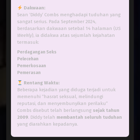
Dakwaan:
Sean ‘Diddy’ Combs menghadapi tuduhan yang
sangat serius. Pada September 2024,
berdasarkan dakwaan setebal 14 halaman (
US
Weekly
), ia didakwa atas sejumlah kejahatan
termasuk:
Perdagangan Seks
Pelecehan
Pemerkosaan
Pemerasan
Rentang Waktu:
Beberapa kejadian yang diduga terjadi untuk
memenuhi “hasrat seksual, melindungi
reputasi, dan menyembunyikan perilaku”
Combs disebut telah berlangsung
sejak tahun
2009
. Diddy telah
membantah seluruh tuduhan
yang diarahkan kepadanya.