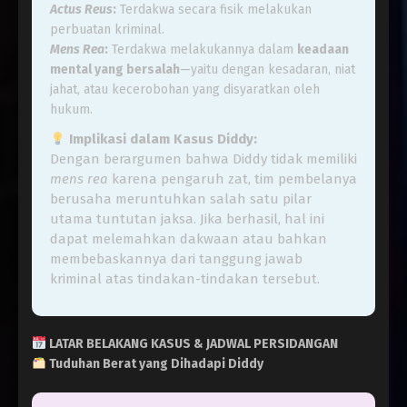
Actus Reus
:
Terdakwa secara fisik melakukan
perbuatan kriminal.
Mens Rea
:
Terdakwa melakukannya dalam
keadaan
mental yang bersalah
—yaitu dengan kesadaran, niat
jahat, atau kecerobohan yang disyaratkan oleh
hukum.
Implikasi dalam Kasus Diddy:
Dengan berargumen bahwa Diddy tidak memiliki
mens rea
karena pengaruh zat, tim pembelanya
berusaha meruntuhkan salah satu pilar
utama tuntutan jaksa. Jika berhasil, hal ini
dapat melemahkan dakwaan atau bahkan
membebaskannya dari tanggung jawab
kriminal atas tindakan-tindakan tersebut.
LATAR BELAKANG KASUS & JADWAL PERSIDANGAN
Tuduhan Berat yang Dihadapi Diddy