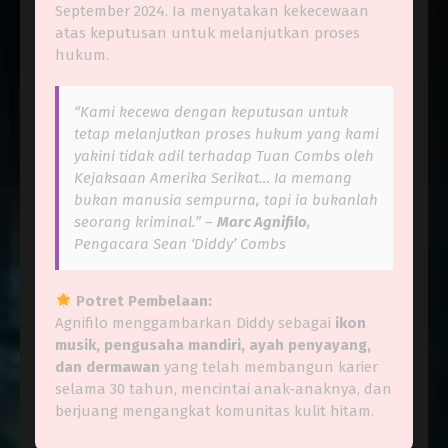
September 2024. Ia menyatakan kekecewaan
atas keputusan untuk melanjutkan proses
hukum.
“Kami kecewa dengan keputusan untuk
tetap melanjutkan proses hukum yang kami
yakini tidak adil terhadap Tuan Combs oleh
Kejaksaan Amerika Serikat… Ia memang
bukan manusia sempurna, tapi ia bukanlah
seorang kriminal.” –
Marc Agnifilo
,
Pengacara Sean ‘Diddy’ Combs
Potret Pembelaan:
Agnifilo menggambarkan Diddy sebagai
ikon
musik, pengusaha mandiri, ayah penyayang,
dan dermawan
yang telah membangun karier
selama 30 tahun, mencintai anak-anaknya, dan
berjuang mengangkat komunitas kulit hitam.