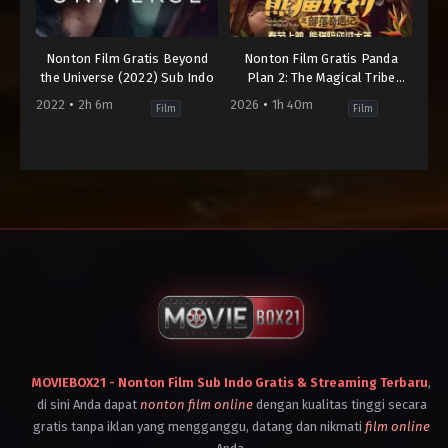
Nonton Film Gratis Beyond
Nonton Film Gratis Panda
the Universe (2022) Sub Indo
Plan 2: The Magical Tribe
(2026) Sub Indo
2022
2h 6m
2026
1h 40m
Film
Film
Comedy
,
Drama
,
Portuguese
,
Romance
Action
,
Comedy
,
Family
,
Mandarin
Brazil
,
China
,
Germany
,
India
,
Portugal
,
Indonesia
,
Romania
,
Malaysia
,
United
United
States
States
2022
2026
Diego
Derek
Freitas
Hui
MOVIEBOX21 - Nonton Film Sub Indo Gratis & Streaming Terbaru
,
di sini Anda dapat
nonton film online
dengan kualitas tinggi secara
gratis tanpa iklan yang mengganggu, datang dan nikmati
film online