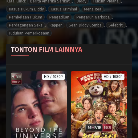
Kata Kunci:
Berita Amerika Serikat
,
Diddy
,
Hukum Pidana
,
Kasus Hukum Diddy
,
Kasus Kriminal
,
Mens Rea
,
Pembelaan Hukum
,
Pengadilan
,
Pengaruh Narkoba
,
Perdagangan Seks
,
Rapper
,
Sean Diddy Combs
,
Selebriti
,
Tuduhan Pemerkosaan
TONTON FILM LAINNYA
HD / 1080P
HD / 1080P