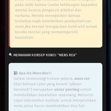
pada dalih bahwa Combs kehilangan kapasitas
mental karena pengaruh alkohol dan
narkoba. Mereka menegaskan bahwa
terdakwa wajib memberikan pemberitahuan
resmi jika berniat mengajukan bukti ahli terkait
kondisi mental yang mempengaruhi
kesalahan.
MEMAHAMI KONSEP KUNCI: “MENS REA”
Apa Itu
Mens Rea
?:
Dalam terminologi hukum pidana,
mens rea
(dari bahasa Latin yang berarti “pikiran
bersalah”) merupakan
unsur penting
untuk
membuktikan kesalahan seseorang. Menurut
Legal Information Institute
, untuk menjatuhkan
vonis, jaksa harus membuktikan dua hal: