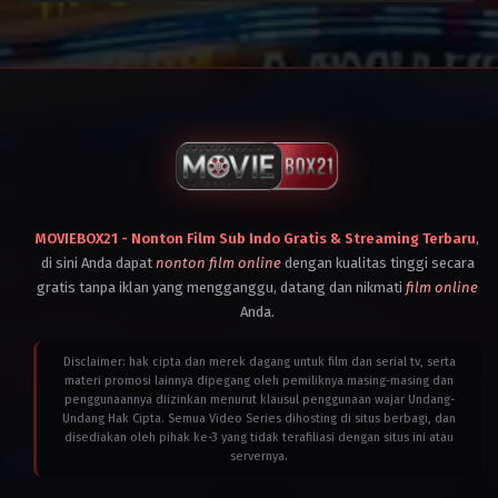
Australia
,
Cambodia
,
Brunei
,
Canada
,
Cambodia
,
France
,
Canada
,
Germany
,
Indonesia
,
Indonesia
,
Laos
,
Italy
,
Malaysia
,
Laos
,
Myanmar
,
Malaysia
,
Netherlands
,
Myanmar
,
Philippines
,
Philippines
,
Singapore
,
Singapore
,
Thailand
,
Thailand
,
Timor-
United
Leste
States
,
(Asean
Vietnam
MOVIEBOX21 - Nonton Film Sub Indo Gratis & Streaming Terbaru
,
Country)
,
2024
di sini Anda dapat
nonton film online
dengan kualitas tinggi secara
United
Gilles
Kingdom
,
de
gratis tanpa iklan yang mengganggu, datang dan nikmati
film online
United
Maistre
Anda.
States
,
Vietnam
2025
Disclaimer: hak cipta dan merek dagang untuk film dan serial tv, serta
Angus
materi promosi lainnya dipegang oleh pemiliknya masing-masing dan
Wall
penggunaannya diizinkan menurut klausul penggunaan wajar Undang-
Undang Hak Cipta. Semua Video Series dihosting di situs berbagi, dan
disediakan oleh pihak ke-3 yang tidak terafiliasi dengan situs ini atau
servernya.