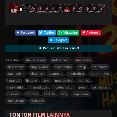
Facebook
Twitter
WhatsApp
Pinterest
Telegram
Request Film Bisa Disini !!
Kata Kunci:
abelladanger
,
alettaocean
,
alexisfawx
,
alexistexas
,
angelawhite
,
avaaddams
,
bhfyp
,
brandilove
,
danidaniels
,
elsajean
,
evanotty
,
kendralust
,
lanarhoades
,
lenapaul
,
lisaann
,
love
,
madisonivy
,
memes
,
miakhalifa
,
miamalkova
,
nicoleaniston
,
porn
,
rachelstarr
,
rileyreid
,
romirain
,
sarajay
,
sexy
,
sophiedee
,
sunnyleone
,
toriblack
TONTON FILM LAINNYA