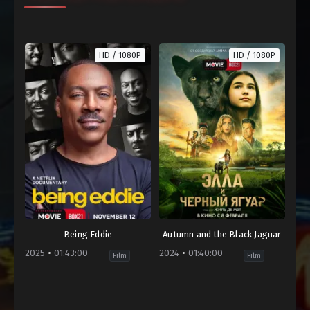
HD / 1080P
HD / 1080P
Being Eddie
Autumn and the Black Jaguar
2025
01:43:00
2024
01:40:00
Film
Film
Biography
,
Comedy
,
Documentary
Brunei
,
Entertainment
,
,
Hollywood