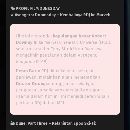
🎭
PROFIL FILM DUNESDAY
⚔️
Avengers: Doomsday – Kembalinya RDJ ke Marvel:
Film ini menandai
kepulangan besar Robert
Downey Jr.
ke Marvel Cinematic Universe (MCU),
setelah karakter Tony Stark/Iron Man-nya
mengakhiri perjalanan dalam
Avengers:
Endgame
(2019).
Peran Baru:
RDJ tidak kembali sebagai
pahlawan, melainkan akan memerankan
Doctor Doom
, seorang jenius sekaligus
penguasa Latveria yang menjadi antagonis
utama dalam film ini. Ini menjadi peran villain
pertama RDJ dalam MCU.
🏜️
Dune: Part Three – Kelanjutan Epos Sci-Fi: