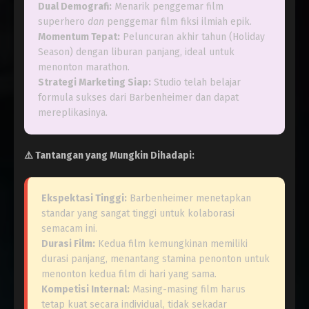
Dual Demografi:
Menarik penggemar film
superhero
dan
penggemar film fiksi ilmiah epik.
Momentum Tepat:
Peluncuran akhir tahun (Holiday
Season) dengan liburan panjang, ideal untuk
menonton marathon.
Strategi Marketing Siap:
Studio telah belajar
formula sukses dari Barbenheimer dan dapat
mereplikasinya.
⚠️
Tantangan yang Mungkin Dihadapi:
Ekspektasi Tinggi:
Barbenheimer menetapkan
standar yang sangat tinggi untuk kolaborasi
semacam ini.
Durasi Film:
Kedua film kemungkinan memiliki
durasi panjang, menantang stamina penonton untuk
menonton kedua film di hari yang sama.
Kompetisi Internal:
Masing-masing film harus
tetap kuat secara individual, tidak sekadar