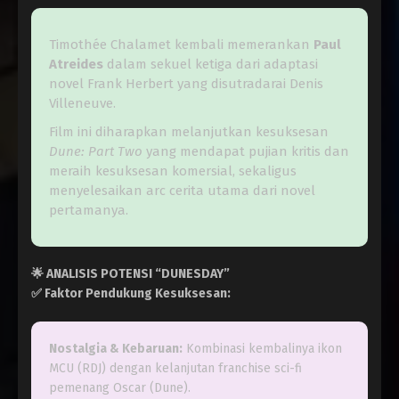
Timothée Chalamet kembali memerankan
Paul
Atreides
dalam sekuel ketiga dari adaptasi
novel Frank Herbert yang disutradarai Denis
Villeneuve.
Film ini diharapkan melanjutkan kesuksesan
Dune: Part Two
yang mendapat pujian kritis dan
meraih kesuksesan komersial, sekaligus
menyelesaikan arc cerita utama dari novel
pertamanya.
🌟
ANALISIS POTENSI “DUNESDAY”
✅
Faktor Pendukung Kesuksesan:
Nostalgia & Kebaruan:
Kombinasi kembalinya ikon
MCU (RDJ) dengan kelanjutan franchise sci-fi
pemenang Oscar (Dune).