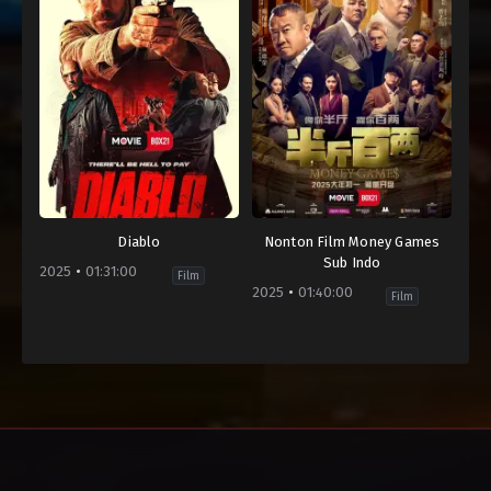
Diablo
Nonton Film Money Games
Sub Indo
2025
01:31:00
Film
2025
01:40:00
Film
Action
,
Crime
,
Thriller
Action
,
Comedy
,
Crime
,
Mandarin
Brunei
,
Hong
Cambodia
,
Kong
Canada
,
SAR
Indonesia
,
China
,
Iran
,
Indonesia
,
Laos
,
Malaysia
,
Malaysia
,
Singapore
,
Myanmar
,
United