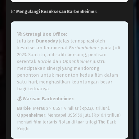
📈
Mengulangi Kesuksesan Barbenheimer:
🚀 Strategi Box Office:
Julukan
Dunesday
jelas terinspirasi oleh
kesuksesan fenomenal
Barbenheimer
pada Juli
2023. Saat itu, alih-alih bersaing, perilisan
serentak
Barbie
dan
Oppenheimer
justru
menciptakan sinergi yang mendorong
penonton untuk menonton kedua film dalam
satu hari, menghasilkan keuntungan besar
bagi keduanya.
💰 Warisan Barbenheimer:
Barbie
: Meraup > US$1,4 miliar (Rp23,6 triliun).
Oppenheimer
: Mencapai US$956 juta (Rp16,1 triliun),
menjadi film terlaris Nolan di luar trilogi The Dark
Knight.