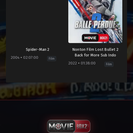
Spider-Man 2
Nonton Film Lost Bullet 2
Back for More Sub Indo
2004
02:07:00
Film
2022
01:38:00
Film
Action
,
Adventure
,
Superhero
Action
,
Crime
,
French
,
Thriller
Brunei
France
,
Darussalam
,
Germany
,
Canada
,
Turkey
,
Filipina
,
United
Germany
,
Kingdom
,
Indonesia
,
United
Kamboja
,
States
Laos
,
2022
Malaysia
,
Guillaume
Myanmar
,
Pierret
Singapura
,
Thailand
,