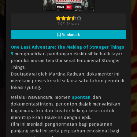
7.0
/
1.9K
suara
Bookmark
One Last Adventure: The Making of Stranger Things
5
menghadirkan pandangan eksklusif ke balik layar
produksi musim terakhir serial fenomenal Stranger
Things.
Disutradarai oleh Martina Radwan, dokumenter ini
merekam proses kreatif selama satu tahun penuh di
lokasi syuting.
Melalui wawancara, momen
spontan
, dan
dokumentasi intens, penonton diajak menyaksikan
bagaimana kru dan kreator bekerja keras untuk
menutup kisah Hawkins dengan epik.
Film ini menjadi penghormatan bagi perjalanan
panjang serial ini serta perpisahan emosional bagi