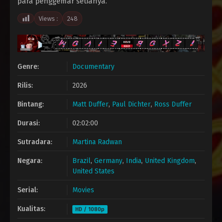
para penggemar setianya.
Views :
248
Genre:
Documentary
Rilis:
2026
Bintang:
Matt Duffer
,
Paul Dichter
,
Ross Duffer
Durasi:
02:02:00
Sutradara:
Martina Radwan
Negara:
Brazil
,
Germany
,
India
,
United Kingdom
,
United States
Serial:
Movies
Kualitas:
HD / 1080p