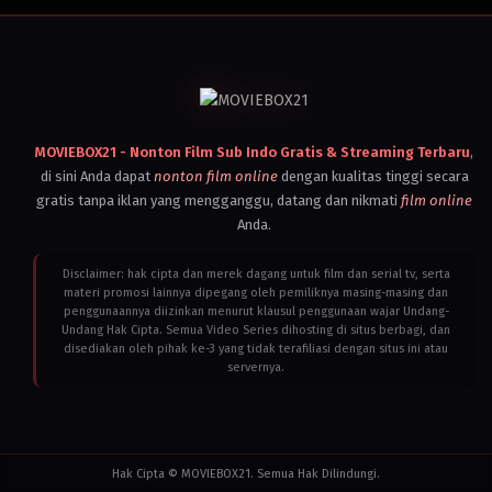
Iraq
,
Netherlands
,
United
States
2025
Alicia
Hannah-
Kim
,
Amy
Aleha
,
Brooke
Smith
,
Chase
MOVIEBOX21 - Nonton Film Sub Indo Gratis & Streaming Terbaru
,
Kim
,
Choi
di sini Anda dapat
nonton film online
dengan kualitas tinggi secara
Jong-
won
,
Christopher
gratis tanpa iklan yang mengganggu, datang dan nikmati
film online
Gorham
,
Daniel
Anda.
J.
Kim
,
Gang
Dong-
Disclaimer: hak cipta dan merek dagang untuk film dan serial tv, serta
won
,
Jacob
materi promosi lainnya dipegang oleh pemiliknya masing-masing dan
Bertrand
,
Joel
penggunaannya diizinkan menurut klausul penggunaan wajar Undang-
de
Undang Hak Cipta. Semua Video Series dihosting di situs berbagi, dan
la
Fuente
,
John
disediakan oleh pihak ke-3 yang tidak terafiliasi dengan situs ini atau
Cho
,
Jolene
servernya.
Jaxon
,
Joo
Jong
Hyuk
,
Jun
Ji-
hyun
,
Jun
Ji-
Hak Cipta © MOVIEBOX21. Semua Hak Dilindungi.
hyun