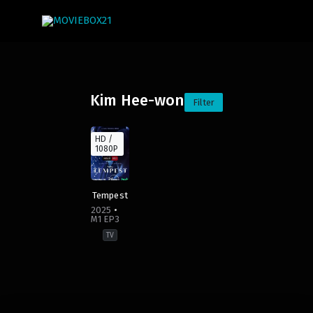
Kim Hee-won
Filter
HD /
1080P
Tempest
2025
M1 EP3
TV
Action
,
Conspiracy
,
Drakor
,
Drama
,
Political
Thriller
France
,
Germany
,
Indonesia
,