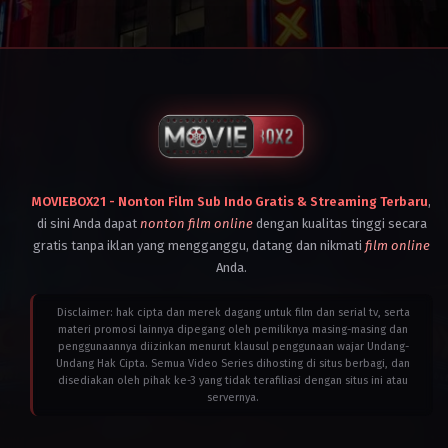
Indonesia
,
Inggris
,
Kamboja
,
Laos
,
Malaysia
,
Myanmar
,
Singapura
,
Spanyol
,
Thailand
,
Timor
Leste
,
Vietnam
2025
Andrea
MOVIEBOX21 - Nonton Film Sub Indo Gratis & Streaming Terbaru
,
Iervolino
,
dan
di sini Anda dapat
nonton film online
dengan kualitas tinggi secara
David
gratis tanpa iklan yang mengganggu, datang dan nikmati
film online
Polemeni.
,
Fabio
Costabile
,
Frida
Anda.
Torresblanco
,
Kas
Graham
,
Luca
Matrundola
,
Monika
Disclaimer: hak cipta dan merek dagang untuk film dan serial tv, serta
Bacardi
,
Rebecca
materi promosi lainnya dipegang oleh pemiliknya masing-masing dan
Pollock
,
Scott
penggunaannya diizinkan menurut klausul penggunaan wajar Undang-
Lambert
,
serta
Undang Hak Cipta. Semua Video Series dihosting di situs berbagi, dan
beberapa
produser
disediakan oleh pihak ke-3 yang tidak terafiliasi dengan situs ini atau
eksekutif
servernya.
seperti
Josh
Goldstein