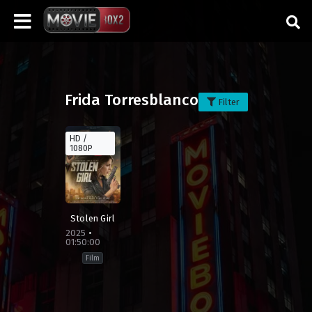
Frida Torresblanco
Filter
HD /
1080P
Stolen Girl
2025
01:50:00
Film
Drama
,
Thriller
Brunei
,
Filipina
,