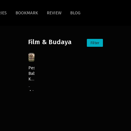
IES
BOOKMARK
REVIEW
BLOG
Film & Budaya
Filter
Pesta
Babi:
Kolonialisme
di
-
Zaman
-
Film
Kita