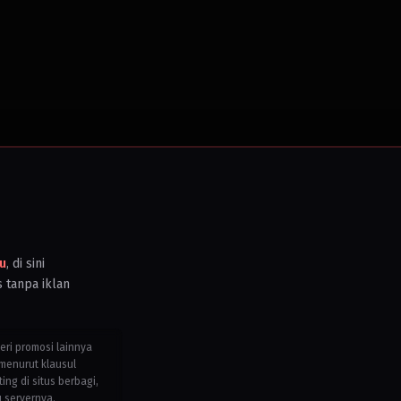
u
, di sini
s tanpa iklan
teri promosi lainnya
menurut klausul
g di situs berbagi,
u servernya.