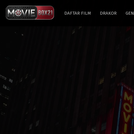
DAFTAR FILM
DRAKOR
GEN