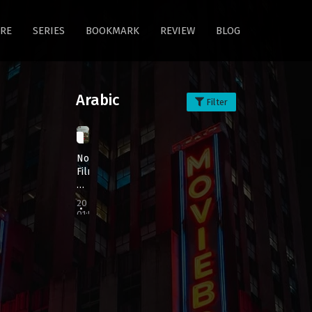
RE
SERIES
BOOKMARK
REVIEW
BLOG
Arabic
Filter
HD /
1080P
Nonton
Film
Palestine
36
2025
Sub
01:55:00
Annemarie
Indo
Film
Jacir
,
Film
Biografi
,
Film
Perang
,
Film
Sejarah
,
Film
Timur
Tengah
,
Moviebox21
,
Palestine
36
,
Palestine
36