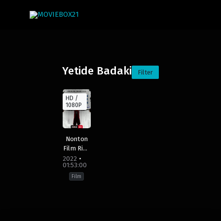
Yetide Badaki
Filter
HD /
1080P
Nonton
Film Rise
Sub Indo
2022
01:53:00
Film
Basketball
,
Biography
,
Docudrama
,
Drama
,
Sport
Germany
,
Greece
,
Turkey
,
United