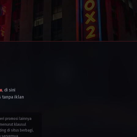
Kingdom
,
United
States
2025
Chris
Appelhans
,
Maggie
Kang
u
, di sini
s tanpa iklan
teri promosi lainnya
menurut klausul
g di situs berbagi,
u servernya.