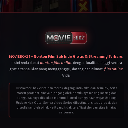
Brunei
,
Cambodia
,
Canada
,
Indonesia
,
Laos
,
Malaysia
,
Myanmar
,
Philippines
,
Singapore
,
Thailand
,
United
Kingdom
,
United
MOVIEBOX21 - Nonton Film Sub Indo Gratis & Streaming Terbaru
States
,
,
Vietnam
di sini Anda dapat
nonton film online
dengan kualitas tinggi secara
2023
gratis tanpa iklan yang mengganggu, datang dan nikmati
film online
Adrian
Grunberg
Anda.
Disclaimer: hak cipta dan merek dagang untuk film dan serial tv, serta
materi promosi lainnya dipegang oleh pemiliknya masing-masing dan
penggunaannya diizinkan menurut klausul penggunaan wajar Undang-
Undang Hak Cipta. Semua Video Series dihosting di situs berbagi, dan
disediakan oleh pihak ke-3 yang tidak terafiliasi dengan situs ini atau
servernya.