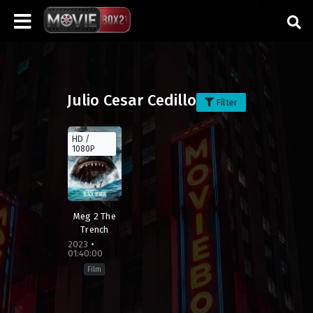
Julio Cesar Cedillo
Filter
HD /
1080P
Meg 2 The
Trench
2023
01:40:00
Film
Action
,
Horror
,
Sea
,
Survival
,
Thriller
Australia
,
Brazil
,