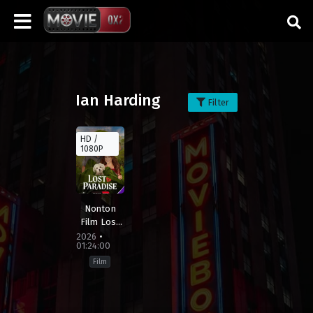
Ian Harding
Filter
HD /
1080P
Nonton
Film Lost
in Paradise
2026
01:24:00
Sub Indo
Film
Drama
,
Romance
Australia
,
Canada
,
Netherlands
,