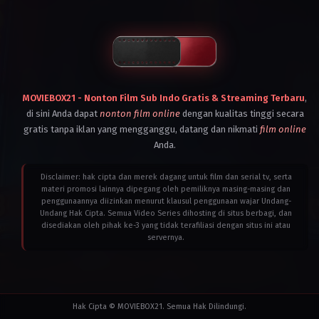
MOVIEBOX21 - Nonton Film Sub Indo Gratis & Streaming Terbaru
,
di sini Anda dapat
nonton film online
dengan kualitas tinggi secara
gratis tanpa iklan yang mengganggu, datang dan nikmati
film online
Anda.
Disclaimer: hak cipta dan merek dagang untuk film dan serial tv, serta
materi promosi lainnya dipegang oleh pemiliknya masing-masing dan
penggunaannya diizinkan menurut klausul penggunaan wajar Undang-
Undang Hak Cipta. Semua Video Series dihosting di situs berbagi, dan
disediakan oleh pihak ke-3 yang tidak terafiliasi dengan situs ini atau
servernya.
Hak Cipta © MOVIEBOX21. Semua Hak Dilindungi.