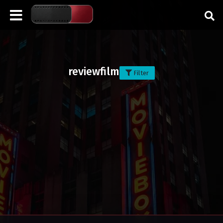
reviewfilm
Filter