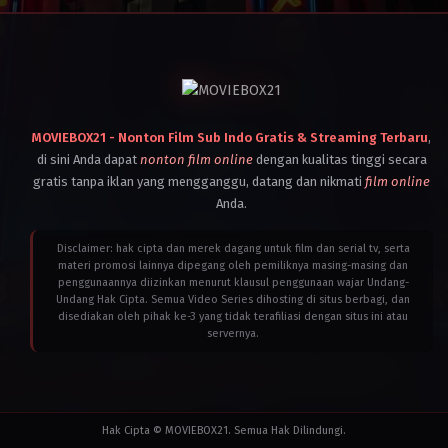
MOVIEBOX21 - Nonton Film Sub Indo Gratis & Streaming Terbaru
,
di sini Anda dapat
nonton film online
dengan kualitas tinggi secara
gratis tanpa iklan yang mengganggu, datang dan nikmati
film online
Anda.
Disclaimer: hak cipta dan merek dagang untuk film dan serial tv, serta
materi promosi lainnya dipegang oleh pemiliknya masing-masing dan
penggunaannya diizinkan menurut klausul penggunaan wajar Undang-
Undang Hak Cipta. Semua Video Series dihosting di situs berbagi, dan
disediakan oleh pihak ke-3 yang tidak terafiliasi dengan situs ini atau
servernya.
Hak Cipta © MOVIEBOX21. Semua Hak Dilindungi.