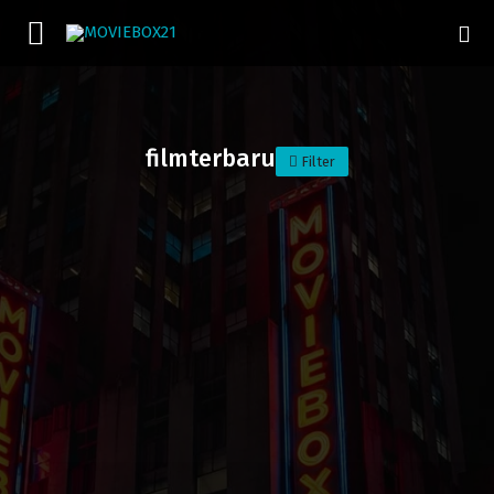
filmterbaru
Filter