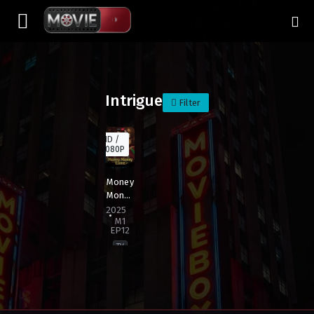
Intrigue
Filter
HD /
1080P
Money
Money
Come
2025
M1
EP12
TV
Drakor
,
Drama
,
Intrik
,
Mahjong
,
Persaingan
,
R
Brunei
,
Cambodia
,
China
,
Indonesia
,
Korea
,
Laos
,