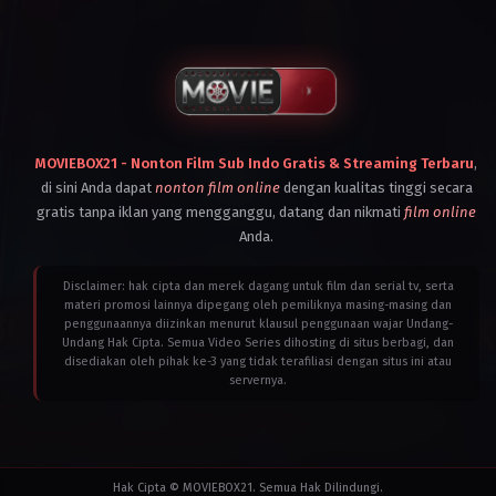
Malaysia
,
Myanmar
,
Philippines
,
Singapore
,
Thailand
,
Vietnam
2025
Chen
Nuo
(Dong
MOVIEBOX21 - Nonton Film Sub Indo Gratis & Streaming Terbaru
,
Zhongping)
,
Li
di sini Anda dapat
nonton film online
dengan kualitas tinggi secara
Jiaxin
gratis tanpa iklan yang mengganggu, datang dan nikmati
film online
(Xu
Ziwei)
,
Liu
Anda.
Xuefan
(Qin
Zhaozhao)
,
Wang
Disclaimer: hak cipta dan merek dagang untuk film dan serial tv, serta
Tangtang
materi promosi lainnya dipegang oleh pemiliknya masing-masing dan
(Qin
penggunaannya diizinkan menurut klausul penggunaan wajar Undang-
Wuyao)
,
Wu
Undang Hak Cipta. Semua Video Series dihosting di situs berbagi, dan
Fei
(Chen
disediakan oleh pihak ke-3 yang tidak terafiliasi dengan situs ini atau
Gongxi)
,
Zheng
servernya.
Nanxi
(Bai
Ruoxue)
Hak Cipta © MOVIEBOX21. Semua Hak Dilindungi.