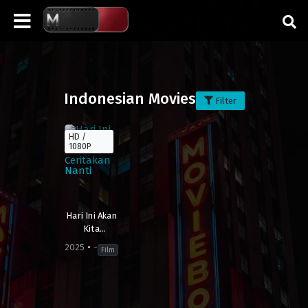
Indonesian Movies
Filter
HD /
1080P
Hari Ini Akan
Kita
Ceritakan
2025
-
Film
Nanti
Film
Adaptasi
Buku
,
Film