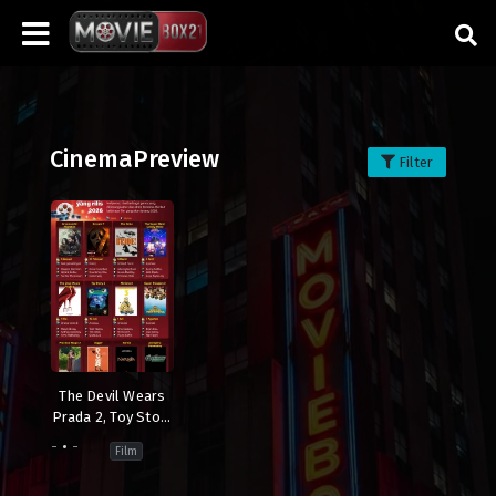
CinemaPreview
Filter
The Devil Wears
Prada 2, Toy Story
5 & Film
-
-
Film
Indonesia 2026