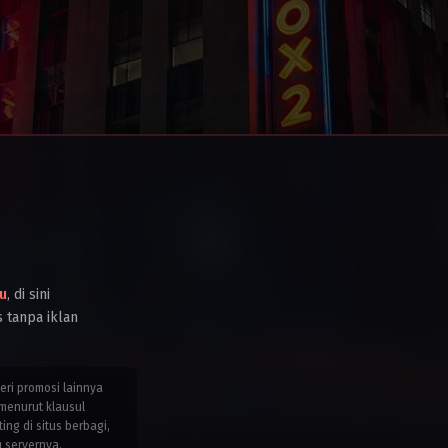
u
, di sini
s tanpa iklan
teri promosi lainnya
menurut klausul
g di situs berbagi,
u servernya.